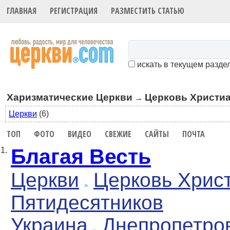
ГЛАВНАЯ
РЕГИСТРАЦИЯ
РАЗМЕСТИТЬ СТАТЬЮ
искать в текущем разде
Харизматические Церкви
Церковь Христиа
→
Церкви
(6)
ТОП
ФОТО
ВИДЕО
СВЕЖИЕ
САЙТЫ
ПОЧТА
Благая Весть
1.
Церкви
Церковь Хрис
Пятидесятников
Украина
Днепропетро