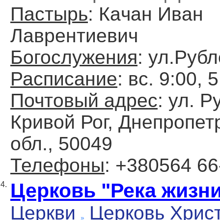
Пастырь
: Кaчaн Ивaн
Лaврентиевич
Богослужения
: ул.Рубл
Расписание
: вc. 9:00, 
Почтовый адрес
: ул. Р
Кривой Рог, Днепропет
обл., 50049
Телефоны
: +380564 66
Церковь "Река жизн
4.
Церкви
Церковь Хрис