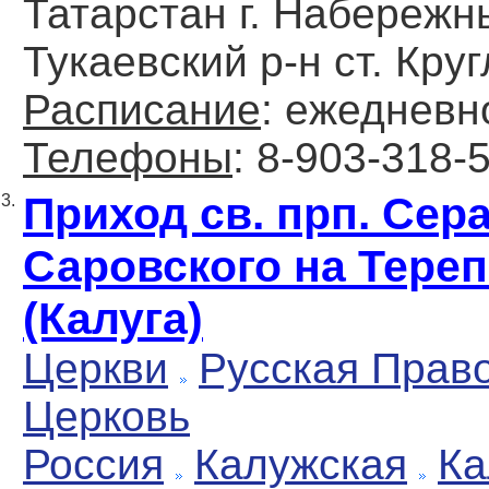
Татарстан г. Набереж
Тукаевский р-н ст. Кру
Расписание
: ежедневн
Телефоны
: 8-903-318-
Приход св. прп. Се
3.
Саровского на Тере
(Калуга)
Церкви
Русская Прав
Церковь
Россия
Калужская
Ка