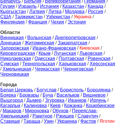
Беларусь
/
Бельгия
/
Великобритания
/
Германия
/
Грузия
/
Израиль
/
Испания
/
Казахстан
/
Канада
/
Кыргызстан
/
Латвия
/
Литва
/
Молдова
/
Россия
/
США
/
Таджикистан
/
Узбекистан
/
Украина
/
Финляндия
/
Франция
/
Чехия
/
Эстония
Области
Винницкая
/
Волынская
/
Днепропетровская
/
Донецкая
/
Житомирская
/
Закарпатская
/
Запорожская
/
Ивано-Франковская
/
Киевская
/
Кировоградская
/
Крым
/
Луганская
/
Львовская
/
Николаевская
/
Одесская
/
Полтавская
/
Ровенская
/
Сумская
/
Тернопольская
/
Харьковская
/
Херсонская
/
Хмельницкая
/
Черкасская
/
Черниговская
/
Черновицкая
Города
Белая Церковь
/
Богуслав
/
Борисполь
/
Бородянка
/
Боярка
/
Бровары
/
Буча
/
Васильков
/
Вишневое
/
Вышгород
/
Дымер
/
Згуровка
/
Иванков
/
Ирпень
/
Кагарлык
/
Калиновка
/
Киев
/
Кожанка
/
Коцюбинское
/
Макаров
/
Мироновка
/
Обухов
/
Переяслав-
Хмельницкий
/
Ракитное
/
Ржищев
/
Славутич
/
Ставище
/
Тараща
/
Узин
/
Украинка
/
Фастов
/
Яготин