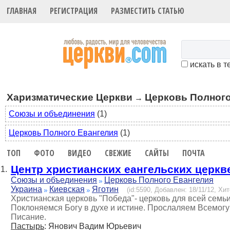
ГЛАВНАЯ
РЕГИСТРАЦИЯ
РАЗМЕСТИТЬ СТАТЬЮ
искать в т
Харизматические Церкви
Церковь Полного
→
Союзы и объединения
(1)
Церковь Полного Евангелия
(1)
ТОП
ФОТО
ВИДЕО
СВЕЖИЕ
САЙТЫ
ПОЧТА
Центр христианских еангельских церкв
1.
Союзы и объединения
Церковь Полного Евангелия
Украина
Киевская
Яготин
(id:5590, Добавлен: 18/11/12, Хит
Христианская церковь "Победа"- церковь для всей семьи
Поклоняемся Богу в духе и истине. Прослаляем Всемогу
Писание.
Пастырь
: Янович Вадим Юрьевич