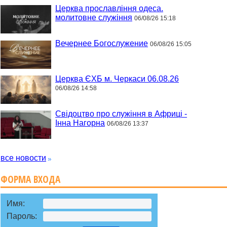
Церква прославління одеса.
молитовне служіння
06/08/26 15:18
Вечернее Богослужение
06/08/26 15:05
Церква ЄХБ м. Черкаси 06.08.26
06/08/26 14:58
Свідоцтво про служіння в Африці -
Інна Нагорна
06/08/26 13:37
все новости
ФОРМА ВХОДА
Имя:
Пароль: