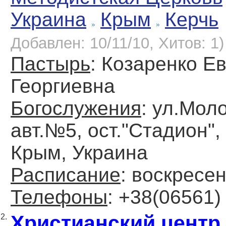
Украина
Крым
Керчь
Добавлен: 10/11/10, Хитов: 1)
Пастырь
: Козаренко Е
Георгиевна
Богослужения
: ул.Мол
авт.№5, ост."Стадион", 
Крым, Украина
Расписание
: воскресен
Телефоны
: +38(06561) 
Христианский центр
2.