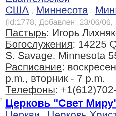
США
Миннесота
Мин
(id:1778, Добавлен: 23/06/06, 
Пастырь
: Игорь Лихня
Богослужения
: 14225 
S. Savage, Minnesota 
Расписание
: воскресен
p.m., вторник - 7 p.m.
Телефоны
: +1(612)702
Церковь "Свет Миру
2.
Церкви
Церковь Хрис