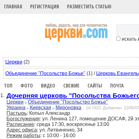
ГЛАВНАЯ
РЕГИСТРАЦИЯ
РАЗМЕСТИТЬ СТАТЬЮ
искать 
Церкви
(2)
Объединение "Посольство Божье"
(1)
/
Церковь Евангель
ТОП
ФОТО
ВИДЕО
СВЕЖИЕ
САЙТЫ
ПОЧТА
Дочерняя церковь "Посольства Божьего
1.
Церкви
Объединение "Посольство Божье"
Украина
Киевская
Мироновка
(id:1923, Добавлен: 12/06/07
Пастырь
: Копыл Александр
Богослужения
: ул. Ленина 127, помещение ДОСАФ, 2й э
Расписание
: среда 17:30, воскресенье 13:00
Адрес офиса
: ул. Литвиненко, 34
Режим работы
: с 10:00 - 16:00