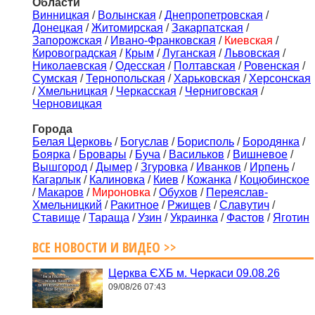
Области
Винницкая
/
Волынская
/
Днепропетровская
/
Донецкая
/
Житомирская
/
Закарпатская
/
Запорожская
/
Ивано-Франковская
/
Киевская
/
Кировоградская
/
Крым
/
Луганская
/
Львовская
/
Николаевская
/
Одесская
/
Полтавская
/
Ровенская
/
Сумская
/
Тернопольская
/
Харьковская
/
Херсонская
/
Хмельницкая
/
Черкасская
/
Черниговская
/
Черновицкая
Города
Белая Церковь
/
Богуслав
/
Борисполь
/
Бородянка
/
Боярка
/
Бровары
/
Буча
/
Васильков
/
Вишневое
/
Вышгород
/
Дымер
/
Згуровка
/
Иванков
/
Ирпень
/
Кагарлык
/
Калиновка
/
Киев
/
Кожанка
/
Коцюбинское
/
Макаров
/
Мироновка
/
Обухов
/
Переяслав-
Хмельницкий
/
Ракитное
/
Ржищев
/
Славутич
/
Ставище
/
Тараща
/
Узин
/
Украинка
/
Фастов
/
Яготин
ВСЕ НОВОСТИ И ВИДЕО >>
Церква ЄХБ м. Черкаси 09.08.26
09/08/26 07:43