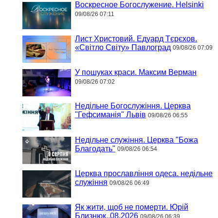
Воскресное Богослужение. Helsinki
09/08/26 07:11
Лист Христовий. Едуард Тєрєхов.
«Світло Світу» Павлоград
09/08/26 07:09
У пошуках краси. Максим Верман
09/08/26 07:02
Недільне Богослужіння. Церква
"Гефсиманія" Львів
09/08/26 06:55
Недільне служіння. Церква "Божа
Благодать"
09/08/26 06:54
Церква прославління одеса. недільне
служіння
09/08/26 06:49
Як жити, щоб не померти. Юрій
Близнюк..08.2026
09/08/26 06:39