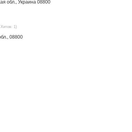
кая обл., Украина 08800
 Хитов: 1)
обл., 08800