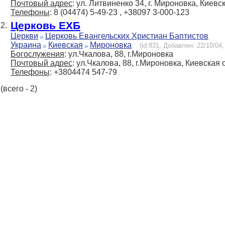
Почтовый адрес
: ул. Литвиненко 34, г. Мироновка, Киевс
Телефоны
: 8 (04474) 5-49-23 , +38097 3-000-123
Церковь ЕХБ
2.
Церкви
Церковь Евангельских Христиан Баптистов
Украина
Киевская
Мироновка
(id:831, Добавлен: 22/10/04,
Богослужения
: ул.Чкалова, 88, г.Мироновка
Почтовый адрес
: ул.Чкалова, 88, г.Мироновка, Киевская 
Телефоны
: +3804474 547-79
(всего - 2)