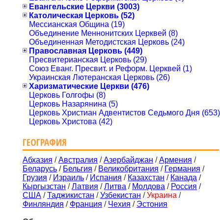
Евангельские Церкви (3003)
Католическая Церковь (52)
Мессианская Община (19)
Объединение Меннонитских Церквей (8)
Объединенная Методистская Церковь (24)
Православная Церковь (449)
Пресвитерианская Церковь (29)
Союз Еванг. Пресвит. и Реформ. Церквей (1)
Украинская Лютеранская Церковь (26)
Харизматические Церкви (476)
Церковь Голгофы (8)
Церковь Назарянина (5)
Церковь Христиан Адвентистов Седьмого Дня (653)
Церковь Христова (42)
ГЕОГРАФИЯ
Абхазия
/
Австралия
/
Азербайджан
/
Армения
/
Беларусь
/
Бельгия
/
Великобритания
/
Германия
/
Грузия
/
Израиль
/
Испания
/
Казахстан
/
Канада
/
Кыргызстан
/
Латвия
/
Литва
/
Молдова
/
Россия
/
США
/
Таджикистан
/
Узбекистан
/
Украина
/
Финляндия
/
Франция
/
Чехия
/
Эстония