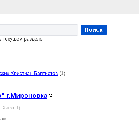
Поиск
в текущем разделе
ских Христиан Баптистов
(1)
" г.Мироновка
, Хитов: 1)
таж