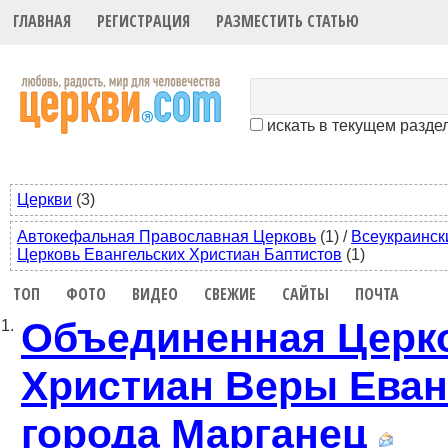
ГЛАВНАЯ
РЕГИСТРАЦИЯ
РАЗМЕСТИТЬ СТАТЬЮ
искать в текущем разде
Церкви
(3)
Автокефальная Православная Церковь
(1)
/
Всеукраинск
Церковь Евангельских Христиан Баптистов
(1)
ТОП
ФОТО
ВИДЕО
СВЕЖИЕ
САЙТЫ
ПОЧТА
Объединенная Церк
1.
Христиан Веры Еван
города Марганец