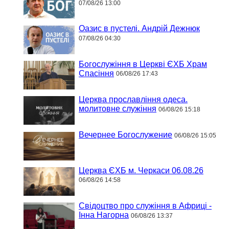
07/08/26 13:00
Оазис в пустелі. Андрій Дежнюк
07/08/26 04:30
Богослужіння в Церкві ЄХБ Храм
Спасіння
06/08/26 17:43
Церква прославління одеса.
молитовне служіння
06/08/26 15:18
Вечернее Богослужение
06/08/26 15:05
Церква ЄХБ м. Черкаси 06.08.26
06/08/26 14:58
Свідоцтво про служіння в Африці -
Інна Нагорна
06/08/26 13:37