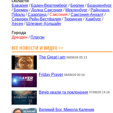
Области
Бавария
/
Баден-Вюртемберг
/
Берлин
/
Бранденбург
/
Бремен
/
Долна Саксония
/
Мекленбург
/
Райнланд-
Пфалц
/
Саарланд
/
Саксония
/
Саксония-Анхалт
/
Северен Рейн-Вестфалия
/
Тюрингия
/
Хамбург
/
Хесен
/
Шлезвиг-Холщайн
Города
Дрезден
/
Плауэн
ВСЕ НОВОСТИ И ВИДЕО >>
The Great i am
08/08/26 05:13
Friday Prayer
08/08/26 00:16
Вечір хвали та поклоніння
07/08/26 14:16
Великий Бог. Микола Каленик