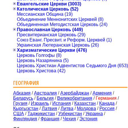
Евангельские Церкви (3003)
Католическая Церковь (52)
Мессианская Община (19)
Объединение Меннонитских Церквей (8)
Объединенная Методистская Церковь (24)
Православная Церковь (449)
Пресвитерианская Церковь (29)
Союз Еванг. Пресвит. и Реформ. Церквей (1)
Украинская Лютеранская Церковь (26)
Харизматические Церкви (476)
Церковь Голгофы (8)
Церковь Назарянина (5)
Церковь Христиан Адвентистов Седьмого Дня (653)
Церковь Христова (42)
ГЕОГРАФИЯ
Абхазия
/
Австралия
/
Азербайджан
/
Армения
/
Беларусь
/
Бельгия
/
Великобритания
/
Германия
/
Грузия
/
Израиль
/
Испания
/
Казахстан
/
Канада
/
Кыргызстан
/
Латвия
/
Литва
/
Молдова
/
Россия
/
США
/
Таджикистан
/
Узбекистан
/
Украина
/
Финляндия
/
Франция
/
Чехия
/
Эстония