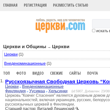
ГЛАВНАЯ
РЕГИСТРАЦИЯ
РАЗМЕСТИТЬ СТАТЬЮ
искать 
Церкви и Общины
Церкви
→
Церкви
(1)
Внеденоминационные
(1)
ТОП
ФОТО
ВИДЕО
СВЕЖИЕ
САЙТЫ
ПОЧТА
Русскоязычная Свободная Церковь “Ко
1.
Церкви
Внеденоминационные
Финляндия
Уусимаа
Хельсинки
(id:5907, Добавлен: 23/08/
Церковь “Ковчег Спасения” является духовным домом д
национальностей, включая украинцев, русских, белорус
русскоязычных церквей в Финляндии.
Старший пастор
: Виталий Лещинский