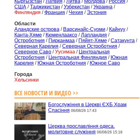
Кыргызстан
/
Латвия
/
Литва
/
Молдова
/
Россия
/
США
/
Таджикистан
/
Узбекистан
/
Украина
/
Финляндия
/
Франция
/
Чехия
/
Эстония
Области
Аландские острова
/
Варсинайс-Суоми
/
Кайнуу
/
Канта-Хяме
/
Кюменлааксо
/
Лапландия
/
Остроботния
/
Пирканмаа
/
Пяйят-Хяме
/
Сатакунта
/
Северная Карелия
/
Северная Остроботния
/
Северное Саво
/
Уусимаа
/
Центральная
Остроботния
/
Центральная Финляндия
/
Южная
Карелия
/
Южная Остроботния
/
Южное Саво
Города
Хельсинки
ВСЕ НОВОСТИ И ВИДЕО >>
Богослужіння в Церкві ЄХБ Храм
Спасіння
06/08/26 17:43
Церква прославління одеса.
молитовне служіння
06/08/26 15:18