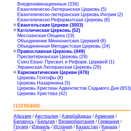
Внеденоминационные (336)
Евангелическо-Лютеранская Церковь (5)
Евангелическо-лютеранская Церковь Ингрии (2)
Евангелическо-Реформатская Церковь (6)
Евангельские Церкви (3003)
Католическая Церковь (52)
Мессианская Община (19)
Объединение Меннонитских Церквей (8)
Объединенная Методистская Церковь (24)
Православная Церковь (449)
Пресвитерианская Церковь (29)
Союз Еванг. Пресвит. и Реформ. Церквей (1)
Украинская Лютеранская Церковь (26)
Харизматические Церкви (476)
Церковь Голгофы (8)
Церковь Назарянина (5)
Церковь Христиан Адвентистов Седьмого Дня (653)
Церковь Христова (42)
ГЕОГРАФИЯ
Абхазия
/
Австралия
/
Азербайджан
/
Армения
/
Беларусь
/
Бельгия
/
Великобритания
/
Германия
/
Грузия
/
Израиль
/
Испания
/
Казахстан
/
Канада
/