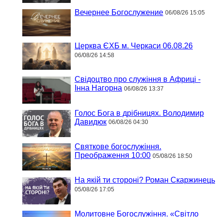
Вечернее Богослужение
06/08/26 15:05
Церква ЄХБ м. Черкаси 06.08.26
06/08/26 14:58
Свідоцтво про служіння в Африці -
Інна Нагорна
06/08/26 13:37
Голос Бога в дрібницях. Володимир
Давидюк
06/08/26 04:30
Святкове богослужіння.
Преображення 10:00
05/08/26 18:50
На якій ти стороні? Роман Скаржинець
05/08/26 17:05
Молитовне Богослужіння. «Світло