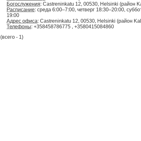
Богослужения
: Castreninkatu 12, 00530, Helsinki (район K
Расписание
: среда 6:00–7:00, четверг 18:30–20:00, субб
19:00
Адрес офиса
: Castreninkatu 12, 00530, Helsinki (район Ka
Телефоны
: +358458786775 , +3580415084860
(всего - 1)