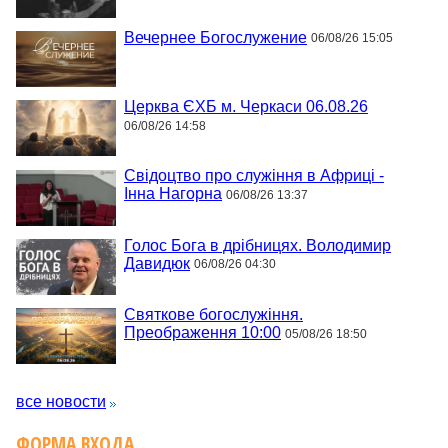
Вечернее Богослужение
06/08/26 15:05
Церква ЄХБ м. Черкаси 06.08.26
06/08/26 14:58
Свідоцтво про служіння в Африці -
Інна Нагорна
06/08/26 13:37
Голос Бога в дрібницях. Володимир
Давидюк
06/08/26 04:30
Святкове богослужіння.
Преображення 10:00
05/08/26 18:50
все новости
ФОРМА ВХОДА