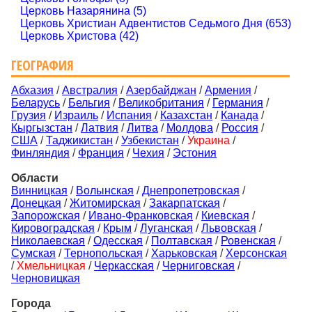
Церковь Назарянина (5)
Церковь Христиан Адвентистов Седьмого Дня (653)
Церковь Христова (42)
ГЕОГРАФИЯ
Абхазия
/
Австралия
/
Азербайджан
/
Армения
/
Беларусь
/
Бельгия
/
Великобритания
/
Германия
/
Грузия
/
Израиль
/
Испания
/
Казахстан
/
Канада
/
Кыргызстан
/
Латвия
/
Литва
/
Молдова
/
Россия
/
США
/
Таджикистан
/
Узбекистан
/
Украина
/
Финляндия
/
Франция
/
Чехия
/
Эстония
Области
Винницкая
/
Волынская
/
Днепропетровская
/
Донецкая
/
Житомирская
/
Закарпатская
/
Запорожская
/
Ивано-Франковская
/
Киевская
/
Кировоградская
/
Крым
/
Луганская
/
Львовская
/
Николаевская
/
Одесская
/
Полтавская
/
Ровенская
/
Сумская
/
Тернопольская
/
Харьковская
/
Херсонская
/
Хмельницкая
/
Черкасская
/
Черниговская
/
Черновицкая
Города