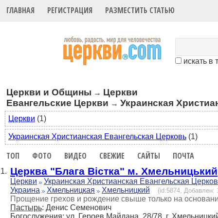
ГЛАВНАЯ
РЕГИСТРАЦИЯ
РАЗМЕСТИТЬ СТАТЬЮ
искать в 
Церкви и Общины
Церкви
→
Евангельские Церкви
Украинская Христиа
→
Церкви
(1)
Украинская Христианская Евангельская Церковь
(1)
ТОП
ФОТО
ВИДЕО
СВЕЖИЕ
САЙТЫ
ПОЧТА
Церква "Блага Вістка" м. Хмельницький
1.
Церкви
Украинская Христианская Евангельская Церков
Украина
Хмельницкая
Хмельницкий
(id:5874, Добавлен: 
Прощение грехов и рождение свыше только на основании
Пастырь
: Денис Семенович
Богослужения
: ул. Героев Майдана, 28/78, г. Хмельницки