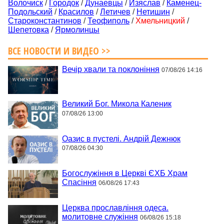
Волочиск
/
Городок
/
Дунаевцы
/
Изяслав
/
Каменец-
Подольский
/
Красилов
/
Летичев
/
Нетишин
/
Староконстантинов
/
Теофиполь
/
Хмельницкий
/
Шепетовка
/
Ярмолинцы
ВСЕ НОВОСТИ И ВИДЕО >>
Вечір хвали та поклоніння
07/08/26 14:16
Великий Бог. Микола Каленик
07/08/26 13:00
Оазис в пустелі. Андрій Дежнюк
07/08/26 04:30
Богослужіння в Церкві ЄХБ Храм
Спасіння
06/08/26 17:43
Церква прославління одеса.
молитовне служіння
06/08/26 15:18