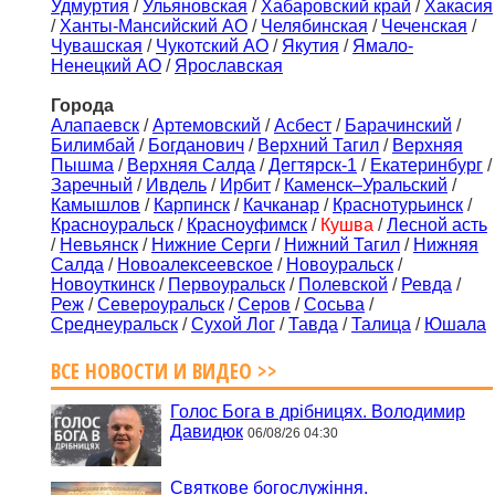
Удмуртия
/
Ульяновская
/
Хабаровский край
/
Хакасия
/
Ханты-Мансийский АО
/
Челябинская
/
Чеченская
/
Чувашская
/
Чукотский АО
/
Якутия
/
Ямало-
Ненецкий АО
/
Ярославская
Города
Алапаевск
/
Артемовский
/
Асбест
/
Барачинский
/
Билимбай
/
Богданович
/
Верхний Тагил
/
Верхняя
Пышма
/
Верхняя Салда
/
Дегтярск-1
/
Екатеринбург
/
Заречный
/
Ивдель
/
Ирбит
/
Каменск–Уральский
/
Камышлов
/
Карпинск
/
Качканар
/
Краснотурьинск
/
Красноуральск
/
Красноуфимск
/
Кушва
/
Лесной асть
/
Невьянск
/
Нижние Серги
/
Нижний Тагил
/
Нижняя
Салда
/
Новоалексеевское
/
Новоуральск
/
Новоуткинск
/
Первоуральск
/
Полевской
/
Ревда
/
Реж
/
Североуральск
/
Серов
/
Сосьва
/
Среднеуральск
/
Сухой Лог
/
Тавда
/
Талица
/
Юшала
ВСЕ НОВОСТИ И ВИДЕО >>
Голос Бога в дрібницях. Володимир
Давидюк
06/08/26 04:30
Святкове богослужіння.