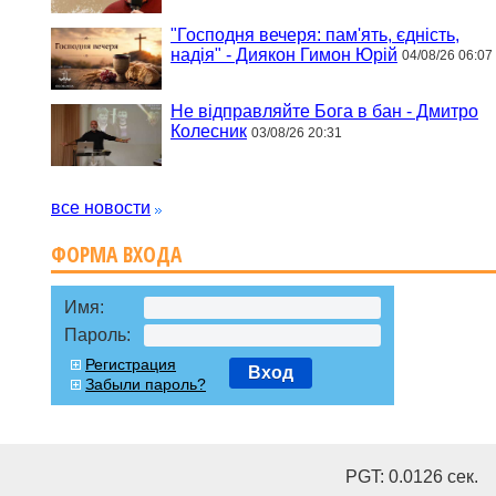
"Господня вечеря: пам'ять, єдність,
надія" - Диякон Гимон Юрій
04/08/26 06:07
Не відправляйте Бога в бан - Дмитро
Колесник
03/08/26 20:31
все новости
ФОРМА ВХОДА
Имя:
Пароль:
Регистрация
Вход
Забыли пароль?
PGT: 0.0126 cек.