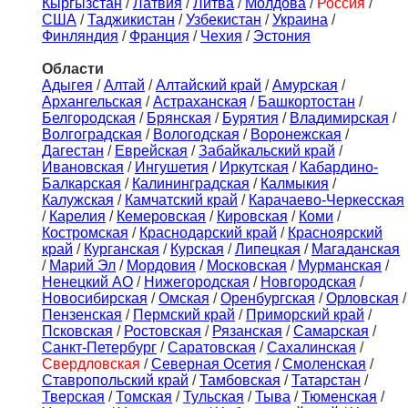
Кыргызстан
/
Латвия
/
Литва
/
Молдова
/
Россия
/
США
/
Таджикистан
/
Узбекистан
/
Украина
/
Финляндия
/
Франция
/
Чехия
/
Эстония
Области
Адыгея
/
Алтай
/
Алтайский край
/
Амурская
/
Архангельская
/
Астраханская
/
Башкортостан
/
Белгородская
/
Брянская
/
Бурятия
/
Владимирская
/
Волгоградская
/
Вологодская
/
Воронежская
/
Дагестан
/
Еврейская
/
Забайкальский край
/
Ивановская
/
Ингушетия
/
Иркутская
/
Кабардино-
Балкарская
/
Калининградская
/
Калмыкия
/
Калужская
/
Камчатский край
/
Карачаево-Черкесская
/
Карелия
/
Кемеровская
/
Кировская
/
Коми
/
Костромская
/
Краснодарский край
/
Красноярский
край
/
Курганская
/
Курская
/
Липецкая
/
Магаданская
/
Марий Эл
/
Мордовия
/
Московская
/
Мурманская
/
Ненецкий АО
/
Нижегородская
/
Новгородская
/
Новосибирская
/
Омская
/
Оренбургская
/
Орловская
/
Пензенская
/
Пермский край
/
Приморский край
/
Псковская
/
Ростовская
/
Рязанская
/
Самарская
/
Санкт-Петербург
/
Саратовская
/
Сахалинская
/
Свердловская
/
Северная Осетия
/
Смоленская
/
Ставропольский край
/
Тамбовская
/
Татарстан
/
Тверская
/
Томская
/
Тульская
/
Тыва
/
Тюменская
/