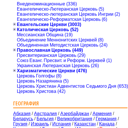
Внеденоминационные (336)
Евангелическо-Лютеранская Церковь (5)
Евангелическо-лютеранская Церковь Ингрии (2)
Евангелическо-Реформатская Церковь (6)
Евангельские Церкви (3003)
Католическая Церковь (52)
Мессианская Община (19)
Объединение Меннонитских Церквей (8)
Объединенная Методистская Церковь (24)
Православная Церковь (449)
Пресвитерианская Церковь (29)
Союз Еванг. Пресвит. и Реформ. Церквей (1)
Украинская Лютеранская Церковь (26)
Харизматические Церкви (476)
Церковь Голгофы (8)
Церковь Назарянина (5)
Церковь Христиан Адвентистов Седьмого Дня (653)
Церковь Христова (42)
ГЕОГРАФИЯ
Абхазия
/
Австралия
/
Азербайджан
/
Армения
/
Беларусь
/
Бельгия
/
Великобритания
/
Германия
/
Грузия
/
Израиль
/
Испания
/
Казахстан
/
Канада
/