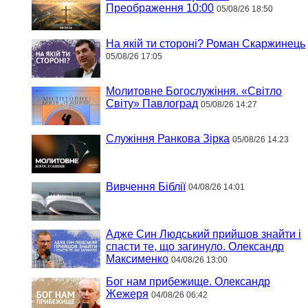
Преображення 10:00
05/08/26 18:50
На якій ти стороні? Роман Скаржинець
05/08/26 17:05
Молитовне Богослужіння. «Світло
Світу» Павлоград
05/08/26 14:27
Служіння Ранкова Зірка
05/08/26 14:23
Вивчення Біблії
04/08/26 14:01
Адже Син Людський прийшов знайти і
спасти те, що загинуло. Олександр
Максименко
04/08/26 13:00
Бог нам прибежище. Олександр
Жежеря
04/08/26 06:42