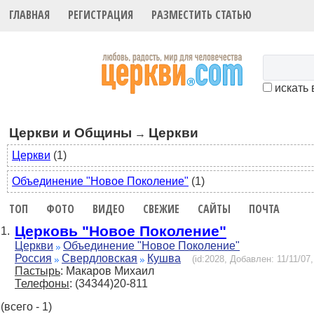
ГЛАВНАЯ
РЕГИСТРАЦИЯ
РАЗМЕСТИТЬ СТАТЬЮ
искать 
Церкви и Общины
Церкви
→
Церкви
(1)
Объединение "Новое Поколение"
(1)
ТОП
ФОТО
ВИДЕО
СВЕЖИЕ
САЙТЫ
ПОЧТА
Церковь "Новое Поколение"
1.
Церкви
Объединение "Новое Поколение"
Россия
Свердловская
Кушва
(id:2028, Добавлен: 11/11/07,
Пастырь
: Макаров Михаил
Телефоны
: (34344)20-811
(всего - 1)