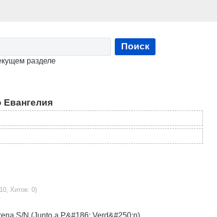
Поиск
екущем разделе
 Евангелия
10, Хитов: 0)
е
Lorena S/N (Junto a P&#186; Verd&#250;n)