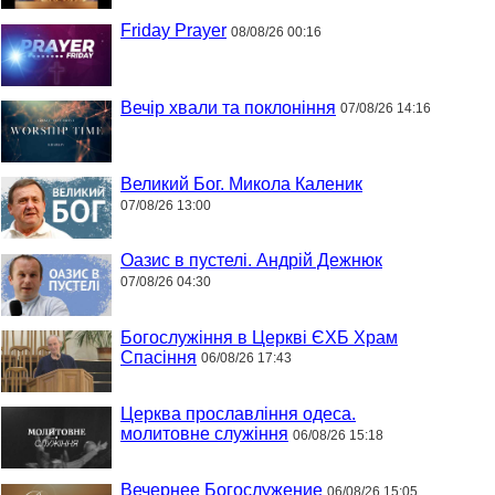
Friday Prayer
08/08/26 00:16
Вечір хвали та поклоніння
07/08/26 14:16
Великий Бог. Микола Каленик
07/08/26 13:00
Оазис в пустелі. Андрій Дежнюк
07/08/26 04:30
Богослужіння в Церкві ЄХБ Храм
Спасіння
06/08/26 17:43
Церква прославління одеса.
молитовне служіння
06/08/26 15:18
Вечернее Богослужение
06/08/26 15:05