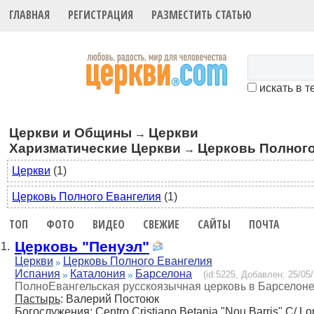
ГЛАВНАЯ
РЕГИСТРАЦИЯ
РАЗМЕСТИТЬ СТАТЬЮ
искать в т
Церкви и Общины
Церкви
→
Харизматические Церкви
Церковь Полного
→
Церкви
(1)
Церковь Полного Евангелия
(1)
ТОП
ФОТО
ВИДЕО
СВЕЖИЕ
САЙТЫ
ПОЧТА
Церковь "Пенуэл"
1.
Церкви
Церковь Полного Евангелия
Испания
Каталония
Барселона
(id:5225, Добавлен: 25/05/
ПолноEвангельская русскоязычная церковь в Барселон
Пастырь
: Валерий Постоюк
Богослужения
: Centro Cristiano Betania "Nou Barris" C/ 