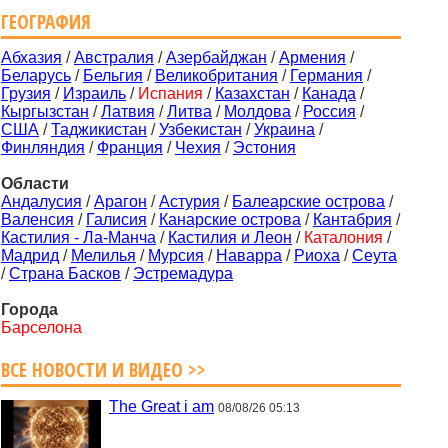
ГЕОГРАФИЯ
Абхазия
/
Австралия
/
Азербайджан
/
Армения
/
Беларусь
/
Бельгия
/
Великобритания
/
Германия
/
Грузия
/
Израиль
/
Испания
/
Казахстан
/
Канада
/
Кыргызстан
/
Латвия
/
Литва
/
Молдова
/
Россия
/
США
/
Таджикистан
/
Узбекистан
/
Украина
/
Финляндия
/
Франция
/
Чехия
/
Эстония
Области
Андалусия
/
Арагон
/
Астурия
/
Балеарские острова
/
Валенсия
/
Галисия
/
Канарские острова
/
Кантабрия
/
Кастилия - Ла-Манча
/
Кастилия и Леон
/
Каталония
/
Мадрид
/
Мелилья
/
Мурсия
/
Наварра
/
Риоха
/
Сеута
/
Страна Басков
/
Эстремадура
Города
Барселона
ВСЕ НОВОСТИ И ВИДЕО >>
The Great i am
08/08/26 05:13