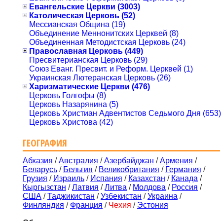
Евангельские Церкви (3003)
Католическая Церковь (52)
Мессианская Община (19)
Объединение Меннонитских Церквей (8)
Объединенная Методистская Церковь (24)
Православная Церковь (449)
Пресвитерианская Церковь (29)
Союз Еванг. Пресвит. и Реформ. Церквей (1)
Украинская Лютеранская Церковь (26)
Харизматические Церкви (476)
Церковь Голгофы (8)
Церковь Назарянина (5)
Церковь Христиан Адвентистов Седьмого Дня (653)
Церковь Христова (42)
ГЕОГРАФИЯ
Абхазия
/
Австралия
/
Азербайджан
/
Армения
/
Беларусь
/
Бельгия
/
Великобритания
/
Германия
/
Грузия
/
Израиль
/
Испания
/
Казахстан
/
Канада
/
Кыргызстан
/
Латвия
/
Литва
/
Молдова
/
Россия
/
США
/
Таджикистан
/
Узбекистан
/
Украина
/
Финляндия
/
Франция
/
Чехия
/
Эстония