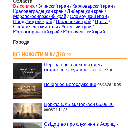
Области
Высочина
/
Злинский край
/
Карловарский край
/
Краловеградецкий край
/
Либерецкий край
/
Моравскосилезский край
/
Оломоуцкий край
/
Пардубицкий край
/
Пльзенский край
/
Прага
/
Среднечешский край
/
Устецкий край
/
Южноморавский край
/
Южночешский край
Города
ВСЕ НОВОСТИ И ВИДЕО >>
Церква прославління одеса.
молитовне служіння
06/08/26 15:18
Вечернее Богослужение
06/08/26 15:05
Церква ЄХБ м. Черкаси 06.08.26
06/08/26 14:58
Свідоцтво про служіння в Африці -