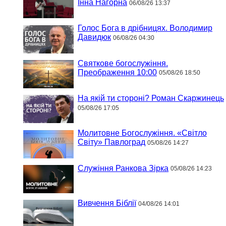
Інна Нагорна
06/08/26 13:37
Голос Бога в дрібницях. Володимир
Давидюк
06/08/26 04:30
Святкове богослужіння.
Преображення 10:00
05/08/26 18:50
На якій ти стороні? Роман Скаржинець
05/08/26 17:05
Молитовне Богослужіння. «Світло
Світу» Павлоград
05/08/26 14:27
Служіння Ранкова Зірка
05/08/26 14:23
Вивчення Біблії
04/08/26 14:01