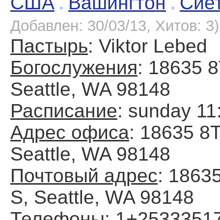
США
Вашингтон
Сие
Добавлен: 30/03/13, Хитов: 3)
Пастырь
: Viktor Lebed
Богослужения
: 18635 
Seattle, WA 98148
Расписание
: sunday 1
Адрес офиса
: 18635 8
Seattle, WA 98148
Почтовый адрес
: 1863
S, Seattle, WA 98148
Телефоны
: 1+2533351