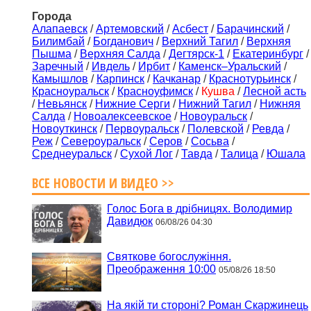
Города
Алапаевск
/
Артемовский
/
Асбест
/
Барачинский
/
Билимбай
/
Богданович
/
Верхний Тагил
/
Верхняя
Пышма
/
Верхняя Салда
/
Дегтярск-1
/
Екатеринбург
/
Заречный
/
Ивдель
/
Ирбит
/
Каменск–Уральский
/
Камышлов
/
Карпинск
/
Качканар
/
Краснотурьинск
/
Красноуральск
/
Красноуфимск
/
Кушва
/
Лесной асть
/
Невьянск
/
Нижние Серги
/
Нижний Тагил
/
Нижняя
Салда
/
Новоалексеевское
/
Новоуральск
/
Новоуткинск
/
Первоуральск
/
Полевской
/
Ревда
/
Реж
/
Североуральск
/
Серов
/
Сосьва
/
Среднеуральск
/
Сухой Лог
/
Тавда
/
Талица
/
Юшала
ВСЕ НОВОСТИ И ВИДЕО >>
Голос Бога в дрібницях. Володимир
Давидюк
06/08/26 04:30
Святкове богослужіння.
Преображення 10:00
05/08/26 18:50
На якій ти стороні? Роман Скаржинець