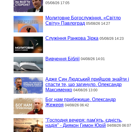
05/08/26 17:05
Молитовне Богослужіння. «Світло
Світу» Павлоград
05/08/26 14:27
Служіння Ранкова Зірка
05/08/26 14:23
Вивчення Біблії
04/08/26 14:01
Адже Син Людський прийшов знайти і
спасти те, що загинуло. Олександр
Максименко
04/08/26 13:00
Бог нам прибежище. Олександр
Жежеря
04/08/26 06:42
"Господня вечеря: пам'ять, єдність,
надія" - Диякон Гимон Юрій
04/08/26 06:07