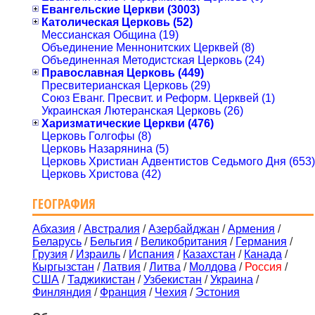
Евангельские Церкви (3003)
Католическая Церковь (52)
Мессианская Община (19)
Объединение Меннонитских Церквей (8)
Объединенная Методистская Церковь (24)
Православная Церковь (449)
Пресвитерианская Церковь (29)
Союз Еванг. Пресвит. и Реформ. Церквей (1)
Украинская Лютеранская Церковь (26)
Харизматические Церкви (476)
Церковь Голгофы (8)
Церковь Назарянина (5)
Церковь Христиан Адвентистов Седьмого Дня (653)
Церковь Христова (42)
ГЕОГРАФИЯ
Абхазия
/
Австралия
/
Азербайджан
/
Армения
/
Беларусь
/
Бельгия
/
Великобритания
/
Германия
/
Грузия
/
Израиль
/
Испания
/
Казахстан
/
Канада
/
Кыргызстан
/
Латвия
/
Литва
/
Молдова
/
Россия
/
США
/
Таджикистан
/
Узбекистан
/
Украина
/
Финляндия
/
Франция
/
Чехия
/
Эстония