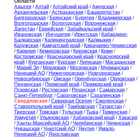
Области
Адыгея
/
Алтай
/
Алтайский край
/
Амурская
/
Архангельская
/
Астраханская
/
Башкортостан
/
Белгородская
/
Брянская
/
Бурятия
/
Владимирская
/
Волгоградская
/
Вологодская
/
Воронежская
/
Дагестан
/
Еврейская
/
Забайкальский край
/
Ивановская
/
Ингушетия
/
Иркутская
/
Кабардино-
Балкарская
/
Калининградская
/
Калмыкия
/
Калужская
/
Камчатский край
/
Карачаево-Черкесская
/
Карелия
/
Кемеровская
/
Кировская
/
Коми
/
Костромская
/
Краснодарский край
/
Красноярский
край
/
Курганская
/
Курская
/
Липецкая
/
Магаданская
/
Марий Эл
/
Мордовия
/
Московская
/
Мурманская
/
Ненецкий АО
/
Нижегородская
/
Новгородская
/
Новосибирская
/
Омская
/
Оренбургская
/
Орловская
/
Пензенская
/
Пермский край
/
Приморский край
/
Псковская
/
Ростовская
/
Рязанская
/
Самарская
/
Санкт-Петербург
/
Саратовская
/
Сахалинская
/
Свердловская
/
Северная Осетия
/
Смоленская
/
Ставропольский край
/
Тамбовская
/
Татарстан
/
Тверская
/
Томская
/
Тульская
/
Тыва
/
Тюменская
/
Удмуртия
/
Ульяновская
/
Хабаровский край
/
Хакасия
/
Ханты-Мансийский АО
/
Челябинская
/
Чеченская
/
Чувашская
/
Чукотский АО
/
Якутия
/
Ямало-
Ненецкий АО
/
Ярославская