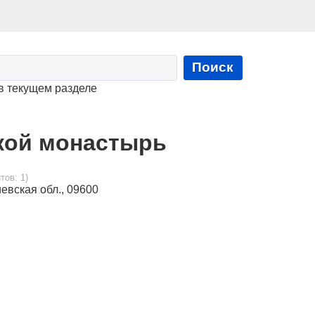
Поиск
в текущем разделе
кой монастырь
тов: 1)
евская обл., 09600