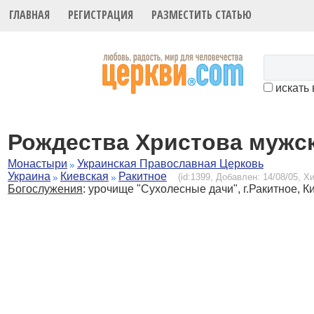
ГЛАВНАЯ
РЕГИСТРАЦИЯ
РАЗМЕСТИТЬ СТАТЬЮ
искать 
Рождества Христова мужс
Монастыри
Украинская Православная Церковь
Украина
Киевская
Ракитное
(id:1399, Добавлен: 14/08/05, Хи
Богослужения
:
урочище "Сухолесные дачи", г.Ракитное, Ки