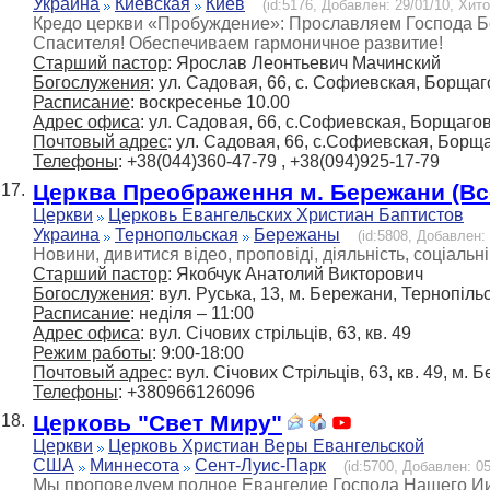
Украина
Киевская
Киев
(id:5176, Добавлен: 29/01/10, Хито
Кредо церкви «Пробуждение»: Прославляем Господа Бо
Спасителя! Обеспечиваем гармоничное развитие!
Старший пастор
: Ярослав Леонтьевич Мачинский
Богослужения
: ул. Садовая, 66, с. Софиевская, Борщаг
Расписание
: воскресенье 10.00
Адрес офиса
: ул. Садовая, 66, с.Софиевская, Борщаго
Почтовый адрес
: ул. Садовая, 66, с.Софиевская, Борща
Телефоны
: +38(044)360-47-79 , +38(094)925-17-79
Церква Преображення м. Бережани (Вс
17.
Церкви
Церковь Евангельских Христиан Баптистов
Украина
Тернопольская
Бережаны
(id:5808, Добавлен: 
Новини, дивитися відео, проповіді, діяльність, соціальні
Старший пастор
: Якобчук Анатолий Викторович
Богослужения
: вул. Руська, 13, м. Бережани, Тернопільс
Расписание
: неділя – 11:00
Адрес офиса
: вул. Січових стрільців, 63, кв. 49
Режим работы
: 9:00-18:00
Почтовый адрес
: вул. Січових Стрільців, 63, кв. 49, м
Телефоны
: +380966126096
Церковь "Свет Миру"
18.
Церкви
Церковь Христиан Веры Евангельской
США
Миннесота
Сент-Луис-Парк
(id:5700, Добавлен: 05
Мы проповедуем полное Евангелие Господа Нашего Ии