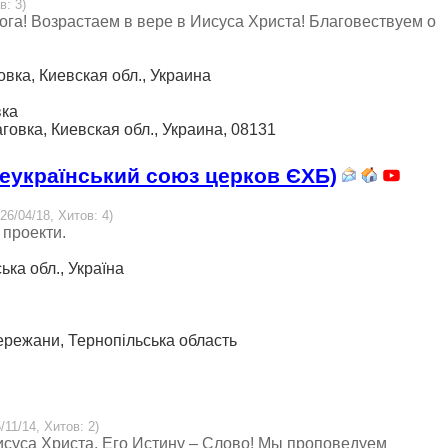
в: 3)
га! Возрастаем в вере в Иисуса Христа! Благовествуем о
овка, Киевская обл., Украина
вка
говка, Киевская обл., Украина, 08131
еукраїнський союз церков ЄХБ)
26/04/18, Хитов: 4)
 проекти.
ька обл., Україна
. Бережани, Тернопільська область
/11/14, Хитов: 2)
суса Христа, Его Истину – Слово! Мы проповедуем