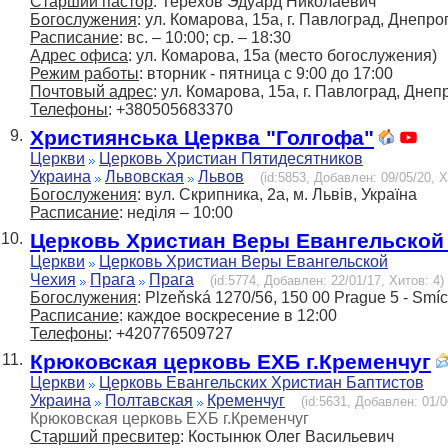
Старший пастор
: Терехов Эдуард Николаевич
Богослужения
: ул. Комарова, 15а, г. Павлоград, Днепр
Расписание
: вс. – 10:00; ср. – 18:30
Адрес офиса
: ул. Комарова, 15а (место богослужения)
Режим работы
: вторник - пятница с 9:00 до 17:00
Почтовый адрес
: ул. Комарова, 15а, г. Павлоград, Дне
Телефоны
: +380505683370
Християнська Церква "Голгофа"
9.
Церкви
Церковь Христиан Пятидесятников
Украина
Львовская
Львов
(id:5853, Добавлен: 09/05/20, Х
Богослужения
: вул. Скрипника, 2а, м. Львів, Україна
Расписание
: неділя – 10:00
Церковь Христиан Веры Евангельской
10.
Церкви
Церковь Христиан Веры Евангельской
Чехия
Прага
Прага
(id:5774, Добавлен: 22/01/17, Хитов: 4)
Богослужения
: Plzeňská 1270/56, 150 00 Prague 5 - Smí
Расписание
: каждое воскресение в 12:00
Телефоны
: +420776509727
Крюковская церковь ЕХБ г.Кременчуг
11.
Церкви
Церковь Евангельских Христиан Баптистов
Украина
Полтавская
Кременчуг
(id:5631, Добавлен: 01/0
Крюковская церковь ЕХБ г.Кременчуг
Старший пресвитер
: Костынюк Олег Васильевич