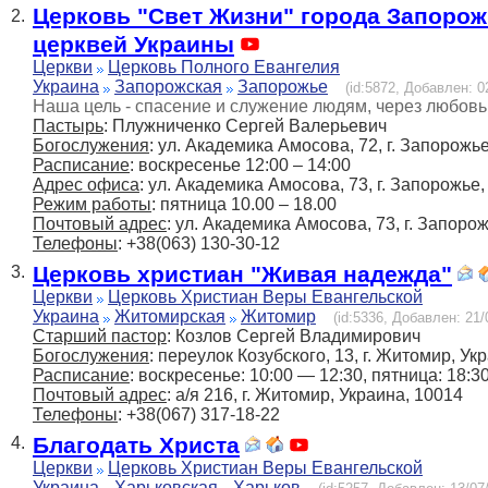
Церковь "Свет Жизни" города Запорож
2.
церквей Украины
Церкви
Церковь Полного Евангелия
Украина
Запорожская
Запорожье
(id:5872, Добавлен: 0
Наша цель - спасение и служение людям, через любовь
Пастырь
: Плужниченко Сергей Валерьевич
Богослужения
: ул. Академика Амосова, 72, г. Запорожье
Расписание
: воскресенье 12:00 – 14:00
Адрес офиса
: ул. Академика Амосова, 73, г. Запорожье
Режим работы
: пятница 10.00 – 18.00
Почтовый адрес
: ул. Академика Амосова, 73, г. Запоро
Телефоны
: +38(063) 130-30-12
Церковь христиан "Живая надежда"
3.
Церкви
Церковь Христиан Веры Евангельской
Украина
Житомирская
Житомир
(id:5336, Добавлен: 21/
Старший пастор
: Козлов Сергей Владимирович
Богослужения
: переулок Козубского, 13, г. Житомир, Ук
Расписание
: воскресенье: 10:00 — 12:30, пятница: 18:3
Почтовый адрес
: а/я 216, г. Житомир, Украина, 10014
Телефоны
: +38(067) 317-18-22
Благодать Христа
4.
Церкви
Церковь Христиан Веры Евангельской
Украина
Харьковская
Харьков