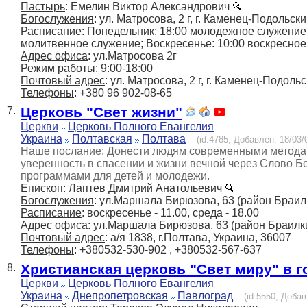
Пастырь
: Емелин Виктор Александрович
Богослужения
: ул. Матросова, 2 г, г. Каменец-Подольск
Расписание
: Понедельник: 18:00 молодежное служение;
молитвенное служение; Воскресенье: 10:00 воскресно
Адрес офиса
: ул.Матросова 2г
Режим работы
: 9:00-18:00
Почтовый адрес
: ул. Матросова, 2 г, г. Каменец-Подоль
Телефоны
: +380 96 902-08-65
Церковь "Свет жизни"
7.
Церкви
Церковь Полного Евангелия
Украина
Полтавская
Полтава
(id:4785, Добавлен: 18/03/
Наше послание: Донести людям современными методами
уверенность в спасении и жизни вечной через Слово Б
программами для детей и молодежи.
Епископ
: Лаптев Дмитрий Анатольевич
Богослужения
: ул.Маршала Бирюзова, 63 (район Браил
Расписание
: воскресенье - 11.00, среда - 18.00
Адрес офиса
: ул.Маршала Бирюзова, 63 (район Браилк
Почтовый адрес
: а/я 1838, г.Полтава, Украина, 36007
Телефоны
: +380532-530-902 , +380532-567-637
Христианская церковь "Свет миру" в 
8.
Церкви
Церковь Полного Евангелия
Украина
Днепропетровская
Павлоград
(id:5550, Добав