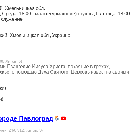
ий, Хмельницкая обл.
 Среда: 18:00 - малые(домашние) группы; Пятница: 18:00
е служение
ский, Хмельницкая обл., Украина
08, Хитов: 5)
 Евангелие Иисуса Христа: покаяние в грехах,
ожье, с помощью Духа Святого. Церковь известна своими
ки)
и)
городе Павлоград
лен: 24/07/12, Хитов: 3)