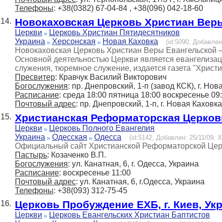
Телефоны
: +38(0382) 67-04-84 , +38(096) 042-18-60
Новокаховская Церковь Христиан Вер
14.
Церкви
Церковь Христиан Пятидесятников
Украина
Херсонская
Новая Каховка
(id:5090, Добавлен
Новокаховская Церковь Христиан Веры Евангельской – 
Основной деятельностью Церкви является евангелиза
служения, тюремное служение, издается газета "Христи
Пресвитер
: Кравчук Василий Викторович
Богослужения
: пр. Днепровский, 1-п (завод КСК), г. Но
Расписание
: среда 18:00 пятница 18:00 воскресенье 09
Почтовый адрес
: пр. Днепровский, 1-п, г. Новая Кахов
Христианская Реформаторская Церковь
15.
Церкви
Церковь Полного Евангелия
Украина
Одесская
Одесса
(id:5142, Добавлен: 25/11/09, Х
Официальный сайт Христианской Реформаторской Церк
Пастырь
: Козаченко В.П.
Богослужения
: ул. Канатная, 6, г. Одесса, Украина
Расписание
: воскресенье 11:00
Почтовый адрес
: ул. Канатная, 6, г.Одесса, Украина
Телефоны
: +38(093) 312-75-45
Церковь Пробуждение ЕХБ, г. Киев, Ук
16.
Церкви
Церковь Евангельских Христиан Баптистов