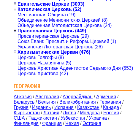
Евангельские Церкви (3003)
Католическая Церковь (52)
Мессианская Община (19)
Объединение Меннонитских Церквей (8)
Объединенная Методистская Церковь (24)
Православная Церковь (449)
Пресвитерианская Церковь (29)
Союз Еванг. Пресвит. и Реформ. Церквей (1)
Украинская Лютеранская Церковь (26)
Харизматические Церкви (476)
Церковь Голгофы (8)
Церковь Назарянина (5)
Церковь Христиан Адвентистов Седьмого Дня (653)
Церковь Христова (42)
ГЕОГРАФИЯ
Абхазия
/
Австралия
/
Азербайджан
/
Армения
/
Беларусь
/
Бельгия
/
Великобритания
/
Германия
/
Грузия
/
Израиль
/
Испания
/
Казахстан
/
Канада
/
Кыргызстан
/
Латвия
/
Литва
/
Молдова
/
Россия
/
США
/
Таджикистан
/
Узбекистан
/
Украина
/
Финляндия
/
Франция
/
Чехия
/
Эстония