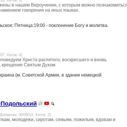
10, Хитов: 6)
жены в нашем Вероучении, с которым можно познакомитьс
знамением говорения на иных языках.
льское; Пятница:19:00 - поклонение Богу и молитва.
07, Хитов: 4)
оповедуем Христа распятого, воскресшего и вновь
е, крещение Святым Духом
 Украина (м. Советской Армии, в здании немецкой
ц-Подольский
 Добавлен: 30/09/14, Хитов: 2)
ткам, молодежи, сиротам, семьям, пожилым, вдовам и