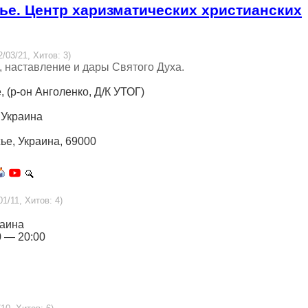
ье. Центр харизматических христианских
2/03/21, Хитов: 3)
, наставление и дары Святого Духа.
, (р-он Анголенко, Д/К УТОГ)
, Украина
жье, Украина, 69000
01/11, Хитов: 4)
раина
0 — 20:00