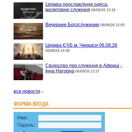
Церква прославління одеса.
молитовне служіння
06/08/26 15:18
Вечернее Богослужение
06/08/26 15:05
Церква ЄХБ м. Черкаси 06.08.26
06/08/26 14:58
Свідоцтво про служіння в Африці -
Інна Нагорна
06/08/26 13:37
все новости
ФОРМА ВХОДА
Имя:
Пароль: