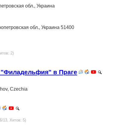
опетровская обл., Украина
пропетровская обл., Украина 51400
итов: 2)
 "Филадельфия" в Праге
chov, Czechia
6/13, Хитов: 5)