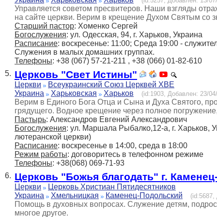
(id:5257, Добавлен: 13/07/
Управляется советом пресвитеров. Наши взгляды отра
на сайте церкви. Верим в крещение Духом Святым со 
Старший пастор
: Хоменко Сергей
Богослужения
: ул. Одесская, 94, г. Харьков, Украина
Расписание
: воскресенье: 11:00; Среда 19:00 - служите
Служения в малых домашних группах.
Телефоны
: +38 (067) 57-21-211 , +38 (066) 01-82-610
Церковь "Свет Истины"
5.
Церкви
Всеукраинский Союз Церквей ХВЕ
Украина
Харьковская
Харьков
(id:1903, Добавлен: 23/04/
Верим в Единого Бога Отца и Сына и Духа Святого, пр
грядущего. Водное крещение через полное погружени
Пастырь
: Александров Евгений Александрович
Богослужения
: ул. Маршала Рыбалко,12-а, г. Харьков,
лютеранской церкви)
Расписание
: воскресенье в 14:00, среда в 18:00
Режим работы
: договоритесь в телефонном режиме
Телефоны
: +38(068) 069-71-93
Церковь "Божья благодать" г. Камене
6.
Церкви
Церковь Христиан Пятидесятников
Украина
Хмельницкая
Каменец-Подольский
(id:5687,
Помощь в духовных вопросах. Служение детям, подрос
многое другое.