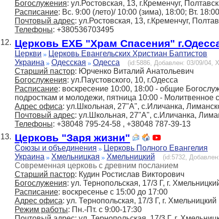
Богослужения
: ул.Ростовская, 13, г.Кременчуг, Полтавс
Расписание
: Вс. 9:00 (лето)/ 10:00 (зима), 18:00; Вт. 18:0
Почтовый адрес
: ул.Ростовская, 13, г.Кременчуг, Полта
Телефоны
: +380536703495
Церковь ЕХБ "Храм Спасения" г.Одесс
12.
Церкви
Церковь Евангельских Христиан Баптистов
Украина
Одесская
Одесса
(id:5886, Добавлен: 03/09/04, Х
Старший пастор
: Юрченко Виталий Анатольевич
Богослужения
: ул.Паустовского, 10, г.Одесса
Расписание
: воскресение 10:00, 18:00 - общие Богослу
подросткам и молодежи, пятница 10:00 - Молитвенное 
Адрес офиса
: ул.Школьная, 27"А", с.Иличанка, Лиманск
Почтовый адрес
: ул.Школьная, 27"А", с.Иличанка, Лима
Телефоны
: +38048 795-24-58 , +38048 787-39-13
Церковь "Заря жизни"
13.
Союзы и объединения
Церковь Полного Евангелия
Украина
Хмельницкая
Хмельницкий
(id:5732, Добавлен:
Современная церковь с древним посланием
Старший пастор
: Кудин Ростислав Викторович
Богослужения
: ул. Тернопольская, 17/3 Г, г. Хмельницки
Расписание
: воскресенье с 15:00 до 17:00
Адрес офиса
: ул. Тернопольская, 17/3 Г, г. Хмельницкий
Режим работы
: Пн.-Пт. с 9:00-17:30
Почтовый адрес
: ул. Тернопольская, 17/3 Г, г. Хмельниц