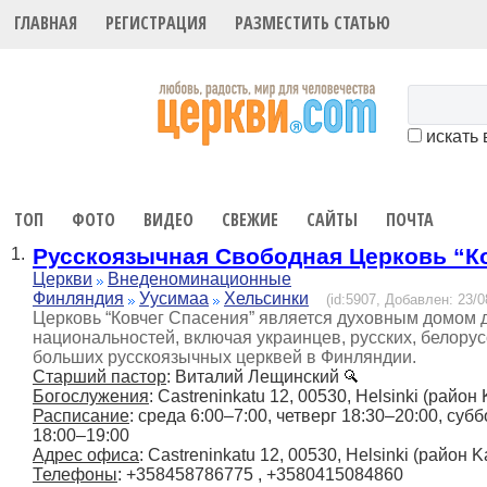
ГЛАВНАЯ
РЕГИСТРАЦИЯ
РАЗМЕСТИТЬ СТАТЬЮ
искать 
ТОП
ФОТО
ВИДЕО
СВЕЖИЕ
САЙТЫ
ПОЧТА
Русскоязычная Свободная Церковь “К
1.
Церкви
Внеденоминационные
Финляндия
Уусимаа
Хельсинки
(id:5907, Добавлен: 23/0
Церковь “Ковчег Спасения” является духовным домом 
национальностей, включая украинцев, русских, белору
больших русскоязычных церквей в Финляндии.
Старший пастор
: Виталий Лещинский
Богослужения
: Castreninkatu 12, 00530, Helsinki (район
Расписание
: среда 6:00–7:00, четверг 18:30–20:00, суб
18:00–19:00
Адрес офиса
: Castreninkatu 12, 00530, Helsinki (район K
Телефоны
: +358458786775 , +3580415084860