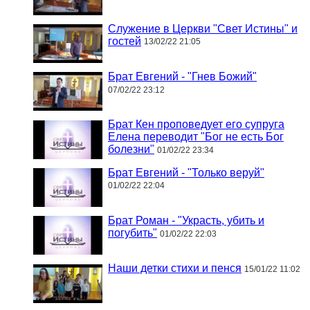
Служение в Церкви "Свет Истины" и
гостей
13/02/22 21:05
Брат Евгений - "Гнев Божий"
07/02/22 23:12
Брат Кен проповедует его супруга
Елена переводит "Бог не есть Бог
болезни"
01/02/22 23:34
Брат Евгений - "Только веруй"
01/02/22 22:04
Брат Роман - "Украсть, убить и
погубить"
01/02/22 22:03
Наши детки стихи и пенся
15/01/22 11:02