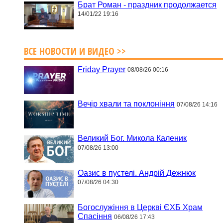
Брат Роман - праздник продолжается
14/01/22 19:16
ВСЕ НОВОСТИ И ВИДЕО >>
Friday Prayer
08/08/26 00:16
Вечір хвали та поклоніння
07/08/26 14:16
Великий Бог. Микола Каленик
07/08/26 13:00
Оазис в пустелі. Андрій Дежнюк
07/08/26 04:30
Богослужіння в Церкві ЄХБ Храм
Спасіння
06/08/26 17:43