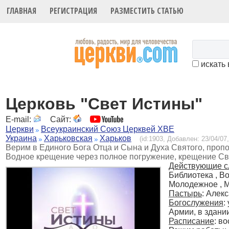
ГЛАВНАЯ
РЕГИСТРАЦИЯ
РАЗМЕСТИТЬ СТАТЬЮ
искать 
Церковь "Свет Истины"
E-mail:
Сайт:
Церкви
Всеукраинский Союз Церквей ХВЕ
Украина
Харьковская
Харьков
(id:1903, Добавлен: 23/04/07,
Верим в Единого Бога Отца и Сына и Духа Святого, пропо
Водное крещение через полное погружение, крещение С
Действующие с
Библиотека , В
Молодежное , 
Пастырь
: Алек
Богослужения
:
Армии, в здани
Расписание
:
во