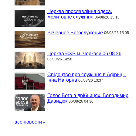
Церква прославління одеса.
молитовне служіння
06/08/26 15:18
Вечернее Богослужение
06/08/26 15:05
Церква ЄХБ м. Черкаси 06.08.26
06/08/26 14:58
Свідоцтво про служіння в Африці -
Інна Нагорна
06/08/26 13:37
Голос Бога в дрібницях. Володимир
Давидюк
06/08/26 04:30
все новости