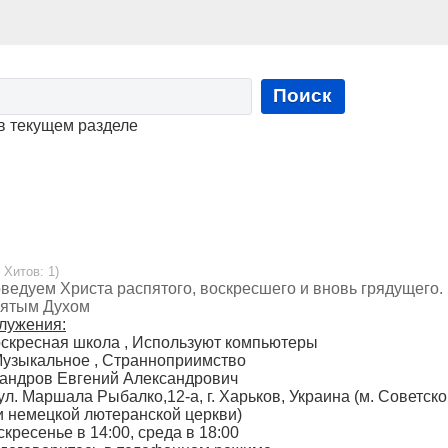
Поиск
в текущем разделе
 Хитов: 1)
ведуем Христа распятого, воскресшего и вновь грядущего.
вятым Духом
лужения:
оскресная школа , Используют компьютеры
Музыкальное , Странноприимство
сандров Евгений Александрович
ул. Маршала Рыбалко,12-а, г. Харьков, Украина (м. Советск
и немецкой лютеранской церкви)
скресенье в 14:00, среда в 18:00