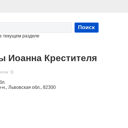
Поиск
в текущем разделе
ы Иоанна Крестителя
итов: 0)
бл.
р-н., Львовская обл., 82300