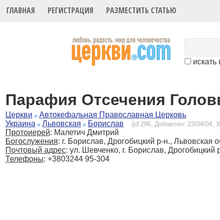
ГЛАВНАЯ
РЕГИСТРАЦИЯ
РАЗМЕСТИТЬ СТАТЬЮ
искать 
Парафия Отсечения Голов
Церкви
Автокефальная Православная Церковь
Украина
Львовская
Борислав
(id:296, Добавлен: 23/04/04, Х
Протоиерей
: Малетич Дмитрий
Богослужения
:
г. Борислав, Дрогобицкий р-н., Львовская о
Почтовый адрес
: ул. Шевченко, г. Борислав, Дрогобицкий 
Телефоны
: +3803244 95-304