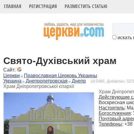
ГЛАВНАЯ
РЕГИСТРАЦИЯ
РАЗМЕСТИТЬ СТАТЬЮ
искать 
Свято-Духівський храм
Сайт:
Церкви
Православная Церковь Украины
Украина
Днепропетровская
Днепр
(id:5466, Добавлен: 02/1
Храм Дніпропетровської єпархії
Храм Дніпропет
Действующие с
Воскресная шко
Настоятель
: М
Богослужения
:
Почтовый адре
Телефоны
: +38