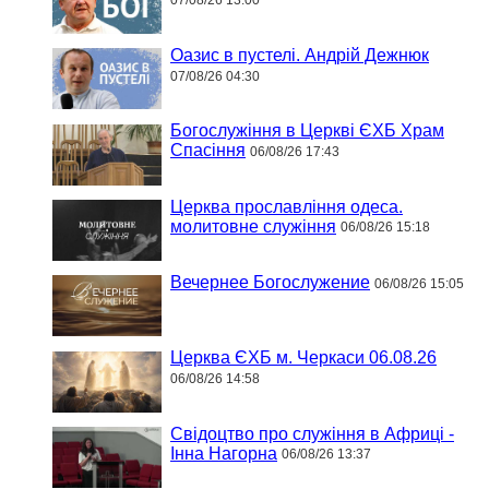
07/08/26 13:00
Оазис в пустелі. Андрій Дежнюк
07/08/26 04:30
Богослужіння в Церкві ЄХБ Храм
Спасіння
06/08/26 17:43
Церква прославління одеса.
молитовне служіння
06/08/26 15:18
Вечернее Богослужение
06/08/26 15:05
Церква ЄХБ м. Черкаси 06.08.26
06/08/26 14:58
Свідоцтво про служіння в Африці -
Інна Нагорна
06/08/26 13:37