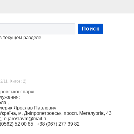
Поиск
в текущем разделе
2/11, Хитов: 2)
ровської єпархії
лужения:
ла ,
алерик Ярослав Павлович
Україна, м. Дніпропетровськ, просп. Металургів, 43
с
: o.jaroslavm@mail.ru
 (0562) 52 00 85 , +38 (067) 277 39 82