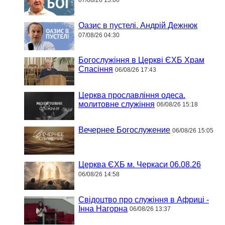
07/08/26 13:00
Оазис в пустелі. Андрій Дежнюк
07/08/26 04:30
Богослужіння в Церкві ЄХБ Храм
Спасіння
06/08/26 17:43
Церква прославління одеса.
молитовне служіння
06/08/26 15:18
Вечернее Богослужение
06/08/26 15:05
Церква ЄХБ м. Черкаси 06.08.26
06/08/26 14:58
Свідоцтво про служіння в Африці -
Інна Нагорна
06/08/26 13:37