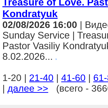
Treasure of Love. Past
Kondratyuk
02/08/2026 16:00
| Виде
Sunday Service | Treasur
Pastor Vasiliy Kondratyuk
8.02.2026...
1-20 |
21-40
|
41-60
|
61-
|
далее >>
(всего - 366