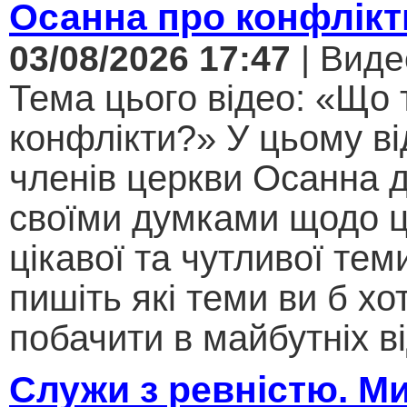
Осанна про конфлікт
03/08/2026 17:47
| Виде
Тема цього відео: «Що 
конфлікти?» У цьому ві
членів церкви Осанна д
своїми думками щодо ц
цікавої та чутливої теми .
пишіть які теми ви б хо
побачити в майбутніх ві
Служи з ревністю. М