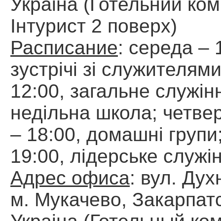
Украіна (Готельний ко
Інтурист 2 поверх)
Расписание
: середа – 
зустрічі зі служителями
12:00, загальне служін
недільна школа; четвер
– 18:00, домашні групи
19:00, лідерське служі
Адрес офиса
: вул. Дух
м. Мукачево, Закарпатс