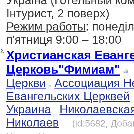
Украіна (Готельный ко
Інтурист, 2 поверх)
Режим работы
: понеді
п'ятниця 9:00 – 18:00
Христианская Еванг
2.
Церковь"Фимиам"
Церкви
Ассоциация Н
Евангельских Церквей
Украина
Николаевска
Николаев
(id:5682, Доба