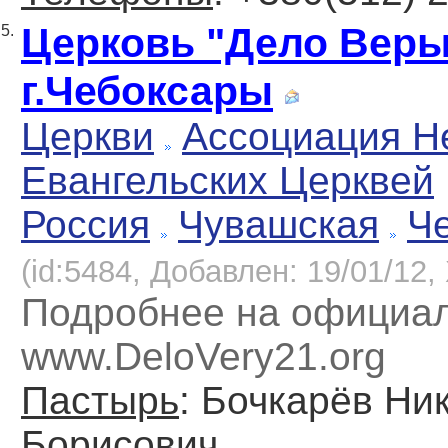
Церковь "Дело Веры
5.
г.Чебоксары
Церкви
Ассоциация Н
Евангельских Церквей
Россия
Чувашская
Ч
(id:5484, Добавлен: 19/01/12, 
Подробнее на официа
www.DeloVery21.org
Пастырь
: Бочкарёв Ни
Борисович