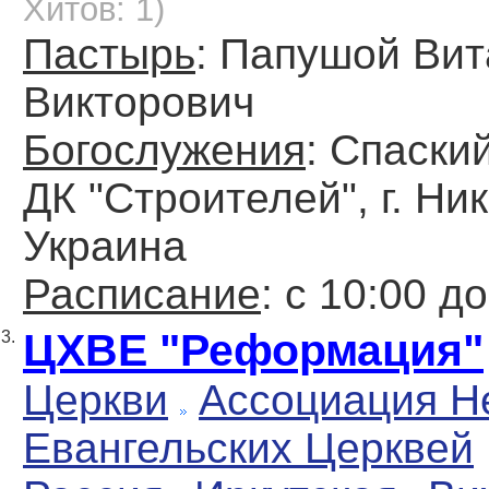
Хитов: 1)
Пастырь
: Папушой Ви
Викторович
Богослужения
: Спаский
ДК "Строителей", г. Ни
Украина
Расписание
: с 10:00 д
ЦХВЕ "Реформация"
3.
Церкви
Ассоциация Н
Евангельских Церквей