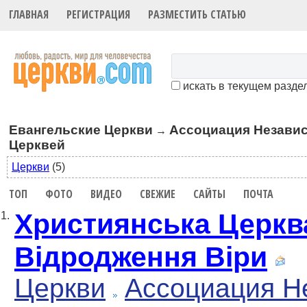
ГЛАВНАЯ
РЕГИСТРАЦИЯ
РАЗМЕСТИТЬ СТАТЬЮ
искать в текущем разде
Евангельские Церкви
Ассоциация Незави
→
Церквей
Церкви
(5)
ТОП
ФОТО
ВИДЕО
СВЕЖИЕ
САЙТЫ
ПОЧТА
Християнська Церкв
1.
Відродження Віри
Церкви
Ассоциация Н