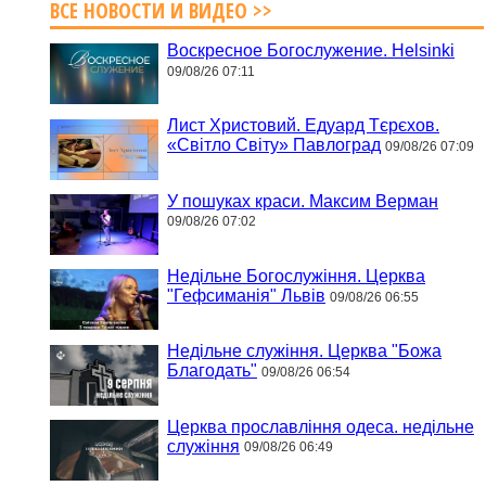
ВСЕ НОВОСТИ И ВИДЕО >>
Воскресное Богослужение. Helsinki
09/08/26 07:11
Лист Христовий. Едуард Тєрєхов.
«Світло Світу» Павлоград
09/08/26 07:09
У пошуках краси. Максим Верман
09/08/26 07:02
Недільне Богослужіння. Церква
"Гефсиманія" Львів
09/08/26 06:55
Недільне служіння. Церква "Божа
Благодать"
09/08/26 06:54
Церква прославління одеса. недільне
служіння
09/08/26 06:49