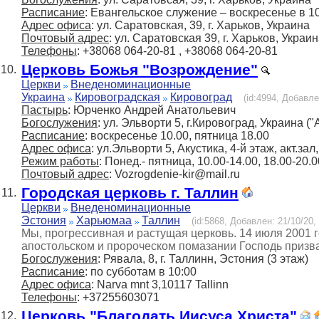
Расписание
: Евангельское служение – воскресенье в 1
Адрес офиса
: ул. Саратовская, 39, г. Харьков, Украина
Почтовый адрес
: ул. Саратовская 39, г. Харьков, Украи
Телефоны
: +38068 064-20-81 , +38068 064-20-81
Церковь Божья "Возрождение"
10.
Церкви
Внеденоминационные
Украина
Кировоградская
Кировоград
(id:4994, Добавле
Пастырь
: Юрченко Андрей Анатольевич
Богослужения
: ул. Эльворти 5, г.Кировоград, Украина ("
Расписание
: воскресенье 10.00, пятница 18.00
Адрес офиса
: ул.Эльворти 5, Акустика, 4-й этаж, акт.зал
Режим работы
: Понед.- пятница, 10.00-14.00, 18.00-20.0
Почтовый адрес
: Vozrogdenie-kir@mail.ru
Городская церковь г. Таллин
11.
Церкви
Внеденоминационные
Эстония
Харьюмаа
Таллин
(id:5868, Добавлен: 21/10/20,
Мы, прогрессивная и растущая церковь. 14 июля 2001 
апостольском и пророческом помазании Господь призва
Богослужения
: Рявала, 8, г. Таллинн, Эстония (3 этаж)
Расписание
: по субботам в 10:00
Адрес офиса
: Narva mnt 3,10117 Tallinn
Телефоны
: +37255603071
Церковь "Благодать Иисуса Христа"
12.