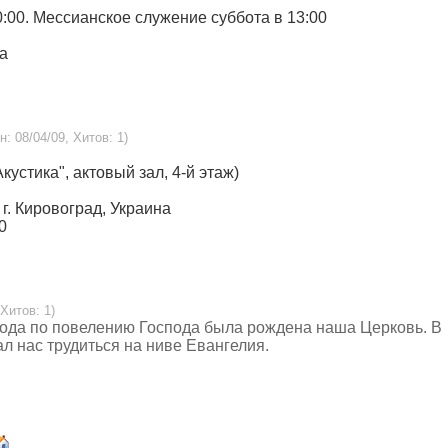
0:00. Мессианское служение суббота в 13:00
на
н: 08/04/09, Хитов: 1)
Акустика", актовый зал, 4-й этаж)
, г. Кировоград, Украина
0
 Хитов: 1)
года по повелению Господа была рождена наша Церковь. В
л нас трудиться на ниве Евангелия.