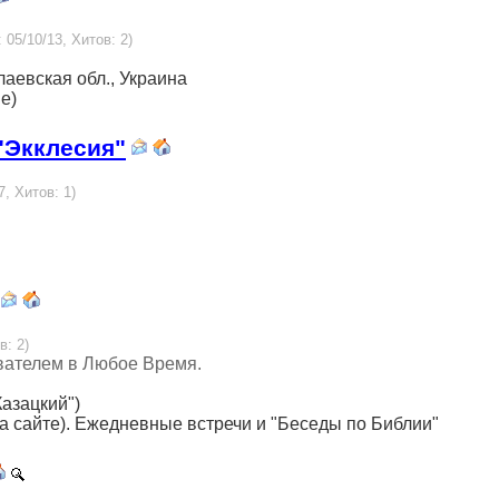
 05/10/13, Хитов: 2)
лаевская обл., Украина
е)
"Экклесия"
7, Хитов: 1)
в: 2)
вателем в Любое Время.
Казацкий")
 на сайте). Ежедневные встречи и "Беседы по Библии"