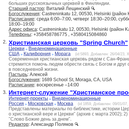
больших русскоязычных церквей в Финляндии.
Старший пастор
: Виталий Лещинский
Богослужения
: Castreninkatu 12, 00530, Helsinki (район
Расписание
: среда 6:00–7:00, четверг 18:30–20:00, суб
18:00–19:00
Адрес офиса
: Castreninkatu 12, 00530, Helsinki (район K
Телефоны
: +358458786775 , +3580415084860
Христианская церковь "Spring Church"
2.
Церкви
Внеденоминационные
США
Калифорния
Морага
(id:5893, Добавлен: 26/04/23, Х
Современная христианская церковь рядом с Сан-Францис
стремится помочь людям обрести связь с Богом и друг 
в повседневной жизни.
Пастырь
: Алексей
Богослужения
: 1689 School St, Moraga, CA, USA
Расписание
: воскресенье –14:00
Интернет-служение "Христианское пр
3.
Интернет-проекты
Внеденоминационные
Россия
Московская
Москва
(id:1859, Добавлен: 09/01/07,
Представлены материалы по библеистике, истории Церк
о христианской вере и Церкви" (архив с марта 2002); 2
"Слово Божие день за днем".
Редактор
: Александр Поляков