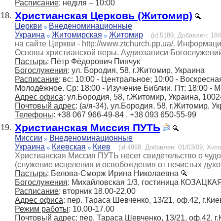
Расписание
: неділя – 10:00
Христианская Церковь (Житомир)
18.
Церкви
Внеденоминационные
Украина
Житомирская
Житомир
(id:5189, Добавлен: 18/
на сайте Церкви - http://www.ztchurch.pp.ua/. Информа
Основы христианской веры. Аудиозаписи Богослужений
Пастырь
: Пётр Фёдорович Пинчук
Богослужения
: ул. Бородия, 58, г.Житомир, Украина
Расписание
: вс: 10:00 - Центральное; 10:00 - Воскресна
Молодёжное. Ср: 18:00 - Изучение Библии. Пт: 18:00 - 
Адрес офиса
: ул.Бородия, 58, г.Житомир, Украина, 1002
Почтовый адрес
: (а/я-34), ул.Бородия, 58, г.Житомир, У
Телефоны
: +38 067 966-49-84 , +38 093 650-55-99
Христианская Миссия ПУТЬ
19.
Миссии
Внеденоминационные
Украина
Киевская
Киев
(id:4968, Добавлен: 01/03/09, Хито
Христианская Миссия ПУТЬ несет свидетельство о чу
(служение исцеления и освобождения от нечистых духо
Пастырь
: Белова-Сморж Ирина Николаевна
Богослужения
: Михайловская 1/3, гостиница КОЗАЦКАЯ
Расписание
: вторник 18.00-22.00
Адрес офиса
: пер. Тараса Шевченко, 13/21, оф.42, г.Кие
Режим работы
: 10.00-17.00
Почтовый адрес
: пер. Тараса Шевченко, 13/21, оф.42, г