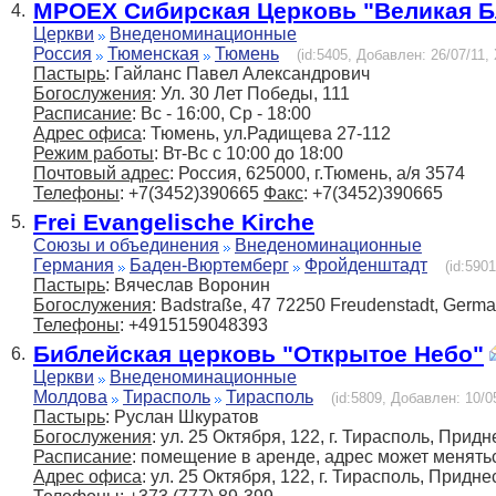
МРОЕХ Сибирская Церковь "Великая Б
4.
Церкви
Внеденоминационные
Россия
Тюменская
Тюмень
(id:5405, Добавлен: 26/07/11, 
Пастырь
: Гайланс Павел Александрович
Богослужения
: Ул. 30 Лет Победы, 111
Расписание
: Вс - 16:00, Ср - 18:00
Адрес офиса
: Тюмень, ул.Радищева 27-112
Режим работы
: Вт-Вс с 10:00 до 18:00
Почтовый адрес
: Россия, 625000, г.Тюмень, а/я 3574
Телефоны
: +7(3452)390665
Факс
: +7(3452)390665
Frei Evangelische Kirche
5.
Союзы и объединения
Внеденоминационные
Германия
Баден-Вюртемберг
Фройденштадт
(id:590
Пастырь
: Вячеслав Воронин
Богослужения
: Badstraße, 47 72250 Freudenstadt, Germ
Телефоны
: +4915159048393
Библейская церковь "Открытое Небо"
6.
Церкви
Внеденоминационные
Молдова
Тирасполь
Тирасполь
(id:5809, Добавлен: 10/0
Пастырь
: Руслан Шкуратов
Богослужения
: ул. 25 Октября, 122, г. Тирасполь, При
Расписание
: помещение в аренде, адрес может менять
Адрес офиса
: ул. 25 Октября, 122, г. Тирасполь, Прид