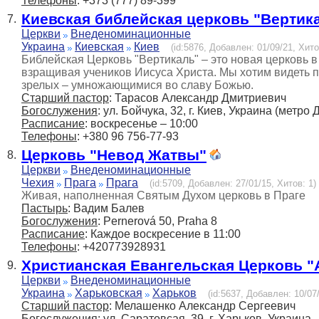
Телефоны
: +373 (777) 89-399
Киевская библейская церковь "Вертик
7.
Церкви
Внеденоминационные
Украина
Киевская
Киев
(id:5876, Добавлен: 01/09/21, Хито
Библейская Церковь "Вертикаль" – это новая церковь в
взращивая учеников Иисуса Христа. Мы хотим видеть 
зрелых – умножающимися во славу Божью.
Старший пастор
: Тарасов Александр Дмитриевич
Богослужения
: ул. Бойчука, 32, г. Киев, Украина (метр
Расписание
: воскресенье – 10:00
Телефоны
: +380 96 756-77-93
Церковь "Невод Жатвы"
8.
Церкви
Внеденоминационные
Чехия
Прага
Прага
(id:5709, Добавлен: 27/01/15, Хитов: 1)
Живая, наполненная Святым Духом церковь в Праге
Пастырь
: Вадим Балев
Богослужения
: Pernerová 50, Praha 8
Расписание
: Каждое воскресение в 11:00
Телефоны
: +420773928931
Христианская Евангельская Церковь "
9.
Церкви
Внеденоминационные
Украина
Харьковская
Харьков
(id:5637, Добавлен: 10/07/
Старший пастор
: Мелашенко Александр Сергеевич
Богослужения
: ул. Саратовсая, 39, г. Харьков, Украина