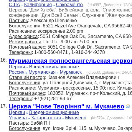
США
Калифорния
Сакраменто
(id:4997, Добавлен: 12/04
Церковь "Дом Хлеба". Библейская школа "Снаряжение".
конференции "Для Всей Семьи". Служение "Жемчужина"
Пастырь
: Александр Шевченко
Богослужения
: 6521 Hazel Ave Orangevale, CA 95662-4
Расписание
: воскресенье 2.00 pm
Адрес офиса
: 5051 College Oak Dr., Sacramento, CA 958
Режим работы
: Пн.-Пт., 9.00 am -5.00 pm
Почтовый адрес
: 5051 College Oak Dr., Sacramento, CA
Телефоны
: 1-800-560-8471 , 1-916-344-9378
Мурманская полноевангельская церко
16.
Церкви
Внеденоминационные
Россия
Мурманская
Мурманск
(id:5530, Добавлен: 24/04
Старший пастор
: Казанов Алексей Владимирович
Богослужения
: ул. Полярной Дивизии, 4, г. Мурманск; т
Расписание
: Мурманск - воскресенье, 15:00; пос. Кильд
Почтовый адрес
: 183052, Мурманск, пр-т Кольский, д. 16
Телефоны
: +7(921)281-93-67
Церква "Нове Творіння" м. Мукачево
17.
Церкви
Внеденоминационные
Украина
Закарпатская
Мукачево
(id:5794, Добавлен: 14/
Пастырь
: Бабій П.І
Богослужения
: вул. Ілони Зріні, 115, м. Мукачево, Зака