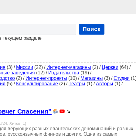
Поиск
в текущем разделе
гия
(3)
/
Миссии
(22)
/
Интернет-магазины
(2)
/
Церкви
(64)
/
бные заведения
(12)
/
Издательства
(19)
/
одство
(2)
/
Интернет-проекты
(10)
/
Магазины
(3)
/
Студии
(1
ия
(5)
/
Консультирование
(2)
/
Театры
(1)
/
Авторы
(1)
/
овчег Спасения”
8/24, Хитов: 1)
для верующих разных евангельских деноминаций и разных
сов, русскоязычных финнов и других. Одна из самых