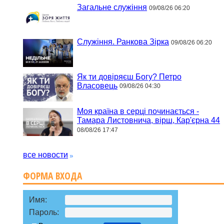
Загальне служіння
09/08/26 06:20
Служіння. Ранкова Зірка
09/08/26 06:20
Як ти довіряєш Богу? Петро
Власовець
09/08/26 04:30
Моя країна в серці починається -
Тамара Листовнича, вірш, Кар'єрна 44
08/08/26 17:47
все новости
ФОРМА ВХОДА
Имя:
Пароль: