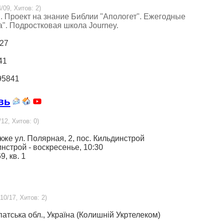
/09, Хитов: 2)
 Проект на знание Библии "Апологет". Ежегодные
. Подростковая школа Journey.
027
41
 95841
вь
/12, Хитов: 0)
акже ул. Полярная, 2, пос. Кильдинстрой
инстрой - воскресенье, 10:30
9, кв. 1
10/17, Хитов: 2)
рпатська обл., Україна (Колишній Укртелеком)