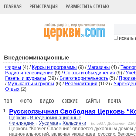
ГЛАВНАЯ
РЕГИСТРАЦИЯ
РАЗМЕСТИТЬ СТАТЬЮ
искать 
Внеденоминационные
Фирмы
(4)
/
Курсы и программы
(9)
/
Магазины
(4)
/
Теоло
Радио и телевидение
(9)
/
Союзы и объединения
(9)
/
Уче
Газеты и журналы
(39)
/
Благотворительность
(5)
/
Произв
/
Музыканты и группы
(6)
/
Реабилитация
(102)
/
Учрежден
Отдых
(2)
ТОП
ФОТО
ВИДЕО
СВЕЖИЕ
САЙТЫ
ПОЧТА
Русскоязычная Свободная Церковь “К
1.
Церкви
Внеденоминационные
Финляндия
Уусимаа
Хельсинки
(id:5907, Добавлен: 23/0
Церковь “Ковчег Спасения” является духовным домом 
национальностей, включая украинцев, русских, белору