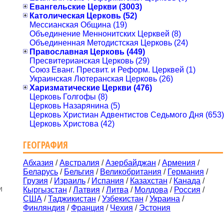
Евангельские Церкви (3003)
Католическая Церковь (52)
Мессианская Община (19)
Объединение Меннонитских Церквей (8)
Объединенная Методистская Церковь (24)
Православная Церковь (449)
Пресвитерианская Церковь (29)
Союз Еванг. Пресвит. и Реформ. Церквей (1)
Украинская Лютеранская Церковь (26)
Харизматические Церкви (476)
Церковь Голгофы (8)
Церковь Назарянина (5)
Церковь Христиан Адвентистов Седьмого Дня (653)
Церковь Христова (42)
ГЕОГРАФИЯ
Абхазия
/
Австралия
/
Азербайджан
/
Армения
/
Беларусь
/
Бельгия
/
Великобритания
/
Германия
/
Грузия
/
Израиль
/
Испания
/
Казахстан
/
Канада
/
и
Кыргызстан
/
Латвия
/
Литва
/
Молдова
/
Россия
/
США
/
Таджикистан
/
Узбекистан
/
Украина
/
Финляндия
/
Франция
/
Чехия
/
Эстония