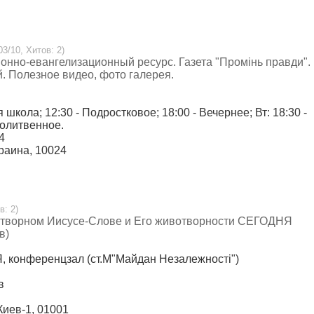
03/10, Хитов: 2)
ционно-евангелизационный ресурс. Газета "Промінь правди".
. Полезное видео, фото галерея.
я школа; 12:30 - Подростковое; 18:00 - Вечернее; Вт: 18:30 -
Молитвенное.
4
краина, 10024
в: 2)
дотворном Иисусе-Слове и Его животворности СЕГОДНЯ
в)
, конференцзал (ст.М"Майдан Незалежності")
в
.Киев-1, 01001