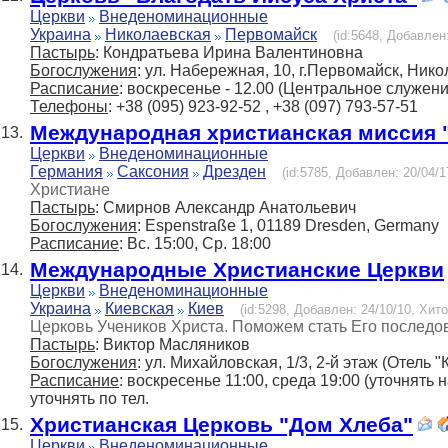
Церкви
Внеденоминационные
Украина
Николаевская
Первомайск
(id:5648, Добавлен:
Пастырь
: Кондратьева Ирина Валентиновна
Богослужения
: ул. Набережная, 10, г.Первомайск, Нико
Расписание
: воскресенье - 12.00 (Центральное служени
Телефоны
: +38 (095) 923-92-52 , +38 (097) 793-57-51
Международная христианская миссия 
13.
Церкви
Внеденоминационные
Германия
Саксония
Дрезден
(id:5785, Добавлен: 20/04/1
Христиане
Пастырь
: Смирнов Александр Анатольевич
Богослужения
: Espenstraße 1, 01189 Dresden, Germany
Расписание
: Вс. 15:00, Ср. 18:00
Международные Христианские Церкви
14.
Церкви
Внеденоминационные
Украина
Киевская
Киев
(id:5298, Добавлен: 24/10/10, Хито
Церковь Учеников Христа. Поможем стать Его последо
Пастырь
: Виктор Масляников
Богослужения
: ул. Михайловская, 1/3, 2-й этаж (Отель "
Расписание
: воскресенье 11:00, среда 19:00 (уточнять
уточнять по тел.
Христианская Церковь "Дом Хлеба"
15.
Церкви
Внеденоминационные