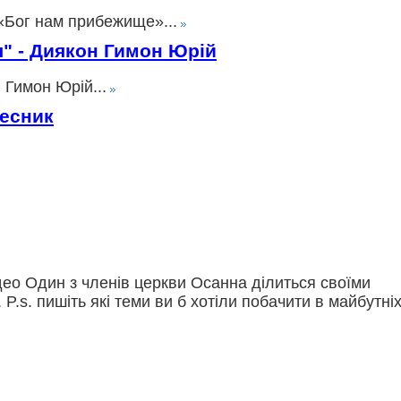
«Бог нам прибежище»...
ія" - Диякон Гимон Юрій
 Гимон Юрій...
лесник
део Один з членів церкви Осанна ділиться своїми
. P.s. пишіть які теми ви б хотіли побачити в майбутні