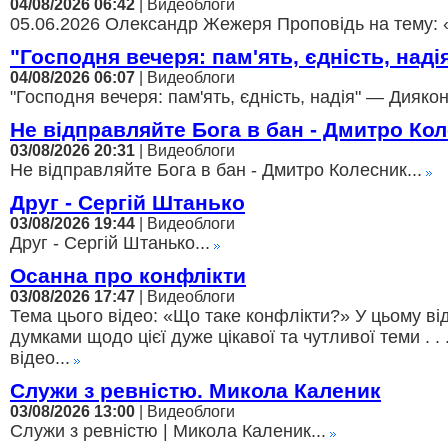
04/08/2026 06:42
| Видеоблоги
05.06.2026 Олександр Жежеря Проповідь на тему: 
"Господня вечеря: пам'ять, єдність, над
04/08/2026 06:07
| Видеоблоги
"Господня вечеря: пам'ять, єдність, надія" — Диякон
Не відправляйте Бога в бан - Дмитро Ко
03/08/2026 20:31
| Видеоблоги
Не відправляйте Бога в бан - Дмитро Колесник...
Друг - Сергій Штанько
03/08/2026 19:44
| Видеоблоги
Друг - Сергій Штанько...
Осанна про конфлікти
03/08/2026 17:47
| Видеоблоги
Тема цього відео: «Що таке конфлікти?» У цьому ві
думками щодо цієї дуже цікавої та чутливої теми . . 
відео...
Служи з ревністю. Микола Каленик
03/08/2026 13:00
| Видеоблоги
Служи з ревністю | Микола Каленик...