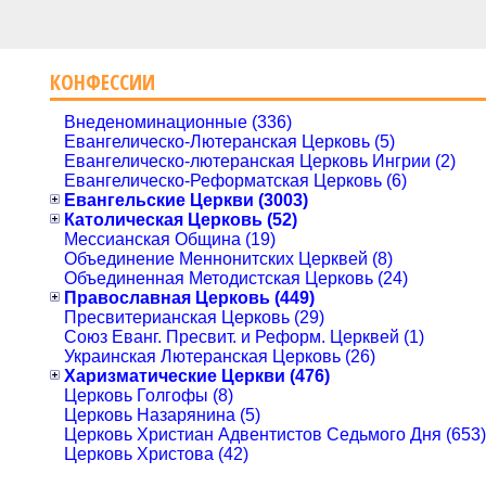
КОНФЕССИИ
Внеденоминационные (336)
Евангелическо-Лютеранская Церковь (5)
Евангелическо-лютеранская Церковь Ингрии (2)
Евангелическо-Реформатская Церковь (6)
Евангельские Церкви (3003)
Католическая Церковь (52)
Мессианская Община (19)
Объединение Меннонитских Церквей (8)
Объединенная Методистская Церковь (24)
Православная Церковь (449)
Пресвитерианская Церковь (29)
Союз Еванг. Пресвит. и Реформ. Церквей (1)
Украинская Лютеранская Церковь (26)
Харизматические Церкви (476)
Церковь Голгофы (8)
Церковь Назарянина (5)
Церковь Христиан Адвентистов Седьмого Дня (653)
Церковь Христова (42)