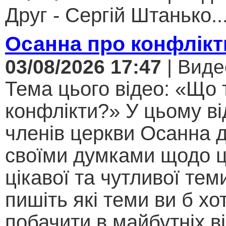
Друг - Сергій Штанько..
Осанна про конфлікт
03/08/2026 17:47
| Виде
Тема цього відео: «Що 
конфлікти?» У цьому ві
членів церкви Осанна д
своїми думками щодо ц
цікавої та чутливої теми .
пишіть які теми ви б хо
побачити в майбутніх ві