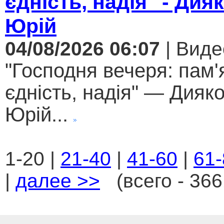
єдність, надія" - Дия
Юрій
04/08/2026 06:07
| Виде
"Господня вечеря: пам'
єдність, надія" — Дияк
Юрій...
1-20 |
21-40
|
41-60
|
61-
|
далее >>
(всего - 366