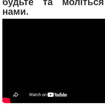
будьте та молітьс
нами.