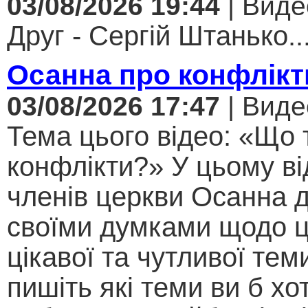
03/08/2026 19:44
| Виде
Друг - Сергій Штанько..
Осанна про конфлікт
03/08/2026 17:47
| Виде
Тема цього відео: «Що 
конфлікти?» У цьому ві
членів церкви Осанна д
своїми думками щодо ц
цікавої та чутливої теми .
пишіть які теми ви б хо