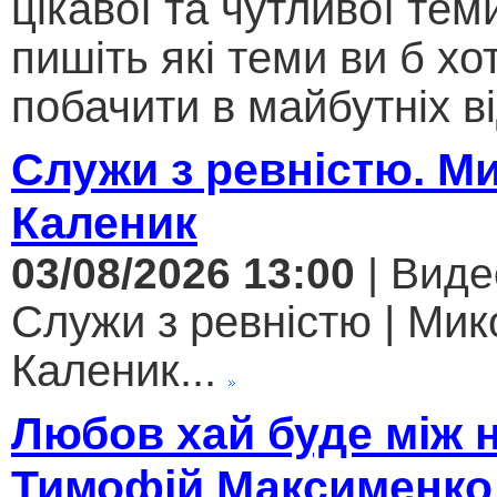
цікавої та чутливої теми .
пишіть які теми ви б хо
побачити в майбутніх ві
Служи з ревністю. М
Каленик
03/08/2026 13:00
| Виде
Служи з ревністю | Мик
Каленик...
Любов хай буде між 
Тимофій Максименко