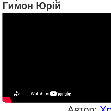
Гимон Юрій
Автор:
Хр