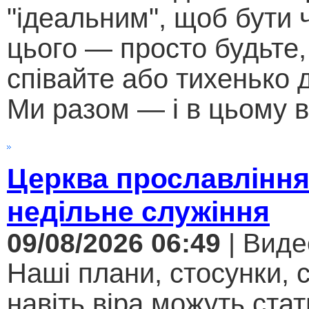
"ідеальним", щоб бути
цього — просто будьте,
співайте або тихенько д
Ми разом — і в цьому в
Церква прославління
недільне служіння
09/08/2026 06:49
| Виде
Наші плани, стосунки, с
навіть віра можуть стат