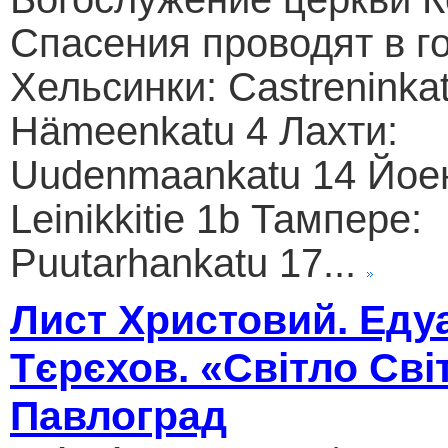
Спасения проводят в г
Хельсинки: Castreninkat
Hämeenkatu 4 Лахти:
Uudenmaankatu 14 Йое
Leinikkitie 1b Тампере:
Puutarhankatu 17...
Лист Христовий. Еду
Тєрєхов. «Світло Сві
Павлоград