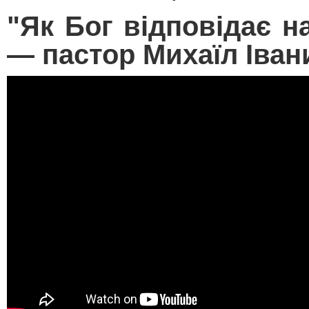
"Як Бог відповідає н
— пастор Михаїл Іва