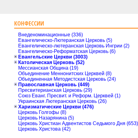
КОНФЕССИИ
Внеденоминационные (336)
Евангелическо-Лютеранская Церковь (5)
Евангелическо-лютеранская Церковь Ингрии (2)
Евангелическо-Реформатская Церковь (6)
Евангельские Церкви (3003)
Католическая Церковь (52)
Мессианская Община (19)
Объединение Меннонитских Церквей (8)
Объединенная Методистская Церковь (24)
Православная Церковь (449)
Пресвитерианская Церковь (29)
Союз Еванг. Пресвит. и Реформ. Церквей (1)
Украинская Лютеранская Церковь (26)
Харизматические Церкви (476)
Церковь Голгофы (8)
Церковь Назарянина (5)
Церковь Христиан Адвентистов Седьмого Дня (653)
Церковь Христова (42)