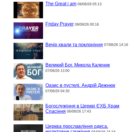
The Great i am
08/08/26 05:13
Friday Prayer
08/08/26 00:16
Вечір хвали та поклоніння
07/08/26 14:16
Великий Бог. Микола Каленик
07/08/26 13:00
Оазис в пустелі. Андрій Дежнюк
07/08/26 04:30
Богослужіння в Церкві ЄХБ Храм
Спасіння
06/08/26 17:43
Церква прославління одеса.
молитовне служіння
06/08/26 15:18