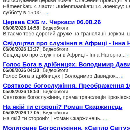
Богослужение церкви Ковчег Спасения проводят в г
Hämeenkatu 4 Лахти: Uudenmaankatu 14 Йоенсуу: Lei
субботу в 15:00...
Церква ЄХБ м. Черкаси 06.08.26
06/08/2026 14:58
| Видеоблоги
Вітаємо тебе дорогий друже на трансляції церкви, щ
Свідоцтво про служіння в Африці - Інна 
06/08/2026 13:37
| Видеоблоги
Свідоцтво про служіння в Африці - Інна Нагорна...
Голос Бога в дрібницях. Володимир Дав
06/08/2026 04:30
| Видеоблоги
Голос Бога в дрібницях | Володимир Давидюк...
Святкове богослужіння. Преображення 1
05/08/2026 18:50
| Видеоблоги
Святкове богослужіння, пряма трансляція Крюківско
На якій ти стороні? Роман Скаржинець
05/08/2026 17:05
| Видеоблоги
На якій ти стороні? | Роман Скаржинець...
Молитовне Богослужіння. «Світло Світу