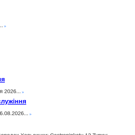
..
ня
 2026...
служіння
.08.2026...