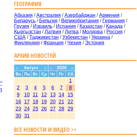
ГЕОГРАФИЯ
Абхазия
/
Австралия
/
Азербайджан
/
Армения
/
Беларусь
/
Бельгия
/
Великобритания
/
Германия
/
Грузия
/
Израиль
/
Испания
/
Казахстан
/
Канада
/
Кыргызстан
/
Латвия
/
Литва
/
Молдова
/
Россия
/
США
/
Таджикистан
/
Узбекистан
/
Украина
/
Финляндия
/
Франция
/
Чехия
/
Эстония
АРХИВ НОВОСТЕЙ
Август
2026
Вс
Пн
Вт
Ср
Чт
Пт
Сб
1
"
2
3
4
5
6
7
8
m
9
10
11
12
13
14
15
16
17
18
19
20
21
22
23
24
25
26
27
28
29
30
31
ВСЕ НОВОСТИ И ВИДЕО >>