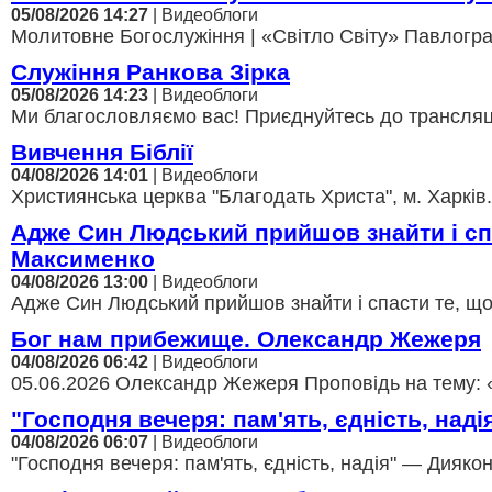
05/08/2026 14:27
| Видеоблоги
Молитовне Богослужіння | «Світло Світу» Павлоград
Служіння Ранкова Зірка
05/08/2026 14:23
| Видеоблоги
Ми благословляємо вас! Приєднуйтесь до трансляції,
Вивчення Біблії
04/08/2026 14:01
| Видеоблоги
Християнська церква "Благодать Христа", м. Харків.
Адже Син Людський прийшов знайти і с
Максименко
04/08/2026 13:00
| Видеоблоги
Адже Син Людський прийшов знайти і спасти те, щ
Бог нам прибежище. Олександр Жежеря
04/08/2026 06:42
| Видеоблоги
05.06.2026 Олександр Жежеря Проповідь на тему: 
"Господня вечеря: пам'ять, єдність, над
04/08/2026 06:07
| Видеоблоги
"Господня вечеря: пам'ять, єдність, надія" — Диякон