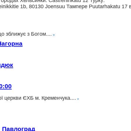
ородах Хельсинки: Castreninkatu 12 Турку:
nikkitie 1b, 80130 Joensuu Тампере Puutarhakatu 17 
о зближує з Богом....
Нагорна
идюк
0:00
ї церкви ЄХБ м. Кременчука....
» Павлоград