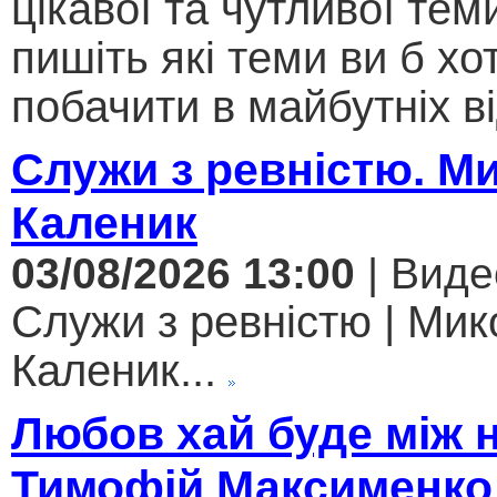
цікавої та чутливої теми .
пишіть які теми ви б хо
побачити в майбутніх ві
Служи з ревністю. М
Каленик
03/08/2026 13:00
| Виде
Служи з ревністю | Мик
Каленик...
Любов хай буде між 
Тимофій Максименко