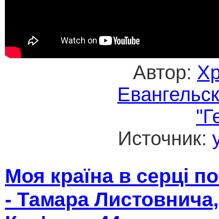
Автор:
Хр
Евангельс
"Г
Источник:
Моя країна в серці 
- Тамара Листовнича,