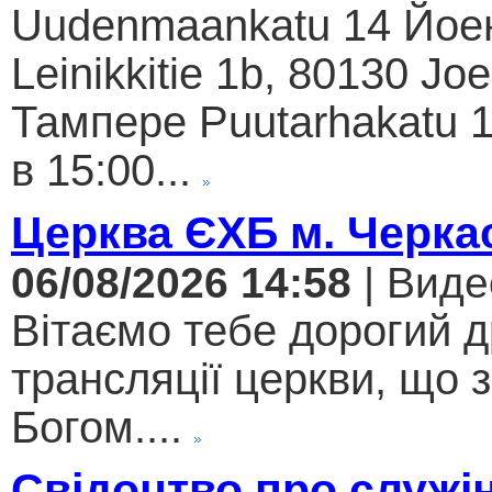
Uudenmaankatu 14 Йое
Leinikkitie 1b, 80130 Jo
Тампере Puutarhakatu 1
в 15:00...
Церква ЄХБ м. Черкас
06/08/2026 14:58
| Виде
Вітаємо тебе дорогий 
трансляції церкви, що 
Богом....
Свідоцтво про служі