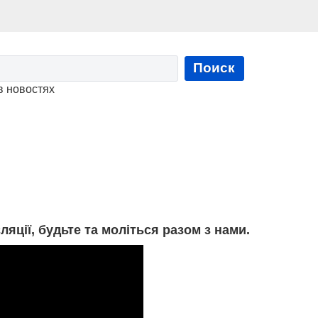
Поиск
в новостях
ції, будьте та моліться разом з нами.