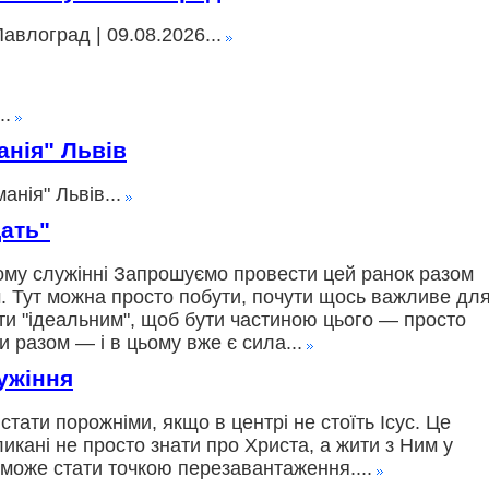
авлоград | 09.08.2026...
..
анія" Львів
нія" Львів...
ать"
ьному служінні Запрошуємо провести цей ранок разом
. Тут можна просто побути, почути щось важливе дл
ти "ідеальним", щоб бути частиною цього — просто
и разом — і в цьому вже є сила...
ужіння
 стати порожніми, якщо в центрі не стоїть Ісус. Це
кані не просто знати про Христа, а жити з Ним у
 може стати точкою перезавантаження....