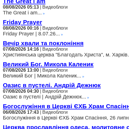
The Great i am
08/08/2026 05:13
| Видеоблоги
The Great i am...
Friday Prayer
08/08/2026 00:16
| Видеоблоги
Friday Prayer | 8.07.26...
Вечір хвали та поклоніння
07/08/2026 14:16
| Видеоблоги
Християнська церква "Благодать Христа", м. Харків.
Великий Бог. Микола Каленик
07/08/2026 13:00
| Видеоблоги
Великий Бог | Микола Каленик...
Оазис в пустелі. Андрій Дежнюк
07/08/2026 04:30
| Видеоблоги
Оазис в пустелі | Андрій Дежнюк...
Богослужіння в Церкві ЄХБ Храм Спасін
06/08/2026 17:43
| Видеоблоги
Богослужіння в Церкві ЄХБ Храм Спасіння, 26 липня
Церква прославління одеса. молитовне 