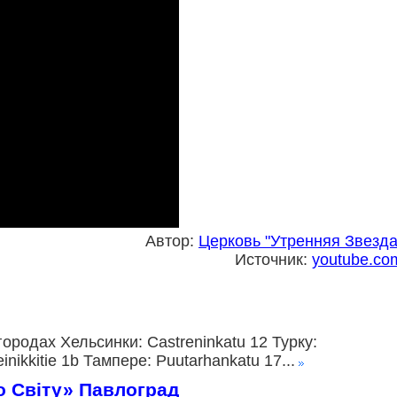
Автор:
Церковь "Утренняя Звезда
Источник:
youtube.co
ородах Хельсинки: Castreninkatu 12 Турку:
ikkitie 1b Тампере: Puutarhankatu 17...
о Світу» Павлоград