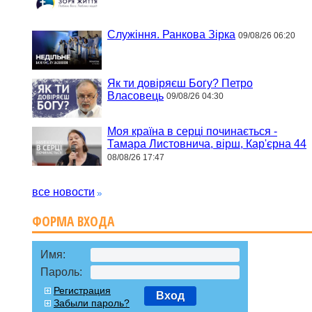
Служіння. Ранкова Зірка
09/08/26 06:20
Як ти довіряєш Богу? Петро
Власовець
09/08/26 04:30
Моя країна в серці починається -
Тамара Листовнича, вірш, Кар'єрна 44
08/08/26 17:47
все новости
ФОРМА ВХОДА
Имя:
Пароль:
Регистрация
Вход
Забыли пароль?