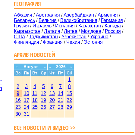
ГЕОГРАФИЯ
Абхазия
/
Австралия
/
Азербайджан
/
Армения
/
Беларусь
/
Бельгия
/
Великобритания
/
Германия
/
Грузия
/
Израиль
/
Испания
/
Казахстан
/
Канада
/
Кыргызстан
/
Латвия
/
Литва
/
Молдова
/
Россия
/
США
/
Таджикистан
/
Узбекистан
/
Украина
/
Финляндия
/
Франция
/
Чехия
/
Эстония
АРХИВ НОВОСТЕЙ
Август
2026
Вс
Пн
Вт
Ср
Чт
Пт
Сб
1
"
2
3
4
5
6
7
8
m
9
10
11
12
13
14
15
16
17
18
19
20
21
22
23
24
25
26
27
28
29
30
31
ВСЕ НОВОСТИ И ВИДЕО >>