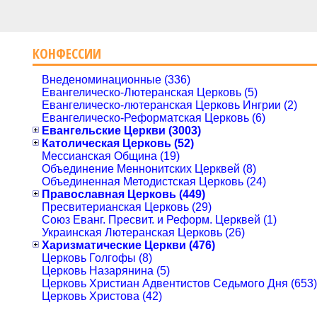
КОНФЕССИИ
Внеденоминационные (336)
Евангелическо-Лютеранская Церковь (5)
Евангелическо-лютеранская Церковь Ингрии (2)
Евангелическо-Реформатская Церковь (6)
Евангельские Церкви (3003)
Католическая Церковь (52)
Мессианская Община (19)
Объединение Меннонитских Церквей (8)
Объединенная Методистская Церковь (24)
Православная Церковь (449)
Пресвитерианская Церковь (29)
Союз Еванг. Пресвит. и Реформ. Церквей (1)
Украинская Лютеранская Церковь (26)
Харизматические Церкви (476)
Церковь Голгофы (8)
Церковь Назарянина (5)
Церковь Христиан Адвентистов Седьмого Дня (653)
Церковь Христова (42)