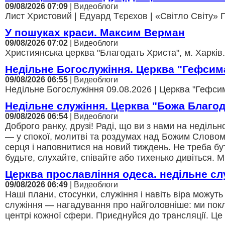
09/08/2026 07:09
| Видеоблоги
Лист Христовий | Едуард Тєрєхов | «Світло Світу» П
У пошуках краси. Максим Верман
09/08/2026 07:02
| Видеоблоги
Християнська церква "Благодать Христа", м. Харків.
Недільне Богослужіння. Церква "Гефсим
09/08/2026 06:55
| Видеоблоги
Недільне Богослужіння 09.08.2026 | Церква "Гефсима
Недільне служіння. Церква "Божа Благод
09/08/2026 06:54
| Видеоблоги
Доброго ранку, друзі! Раді, що ви з нами на неділ
— у спокої, молитві та роздумах над Божим Словом
серця і наповнитися на новий тиждень. Не треба бу
будьте, слухайте, співайте або тихенько дивіться. М
Церква прославління одеса. недільне сл
09/08/2026 06:49
| Видеоблоги
Наші плани, стосунки, служіння і навіть віра можуть
служіння — нагадування про найголовніше: ми покли
центрі кожної сфери. Приєднуйся до трансляції. Це