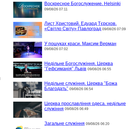
Воскресное Богослужение. Helsinki
09/08/26 07:11
Лист Христовий. Едуард Тєрєхов.
«Світло Світу» Павлоград
09/08/26 07:09
У пошуках краси. Максим Верман
09/08/26 07:02
Недільне Богослужіння. Церква
"Гефсиманія" Львів
09/08/26 06:55
я
Недільне служіння. Церква "Божа
Благодать"
09/08/26 06:54
Церква прославління одеса. недільне
служіння
09/08/26 06:49
Загальне служіння
09/08/26 06:20