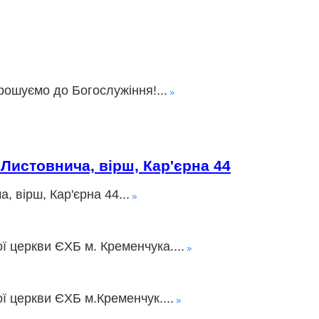
рошуємо до Богослужіння!...
 Листовнича, вірш, Кар'єрна 44
, вірш, Кар'єрна 44...
ї церкви ЄХБ м. Кременчука....
ї церкви ЄХБ м.Кременчук....