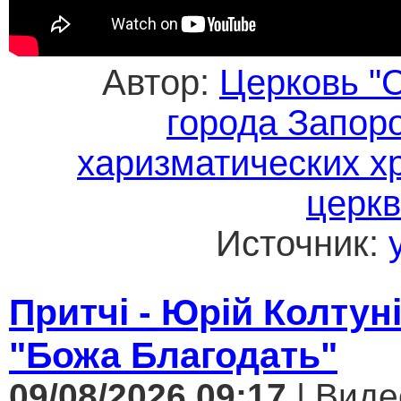
Автор:
Церковь "
города Запор
харизматических х
церк
Источник:
Притчі - Юрій Колтун
"Божа Благодать"
09/08/2026 09:17
| Виде