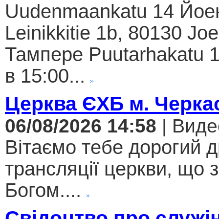
Uudenmaankatu 14 Йое
Leinikkitie 1b, 80130 Jo
Тампере Puutarhakatu 1
в 15:00...
Церква ЄХБ м. Черкас
06/08/2026 14:58
| Виде
Вітаємо тебе дорогий 
трансляції церкви, що 
Богом....
Свідоцтво про служі