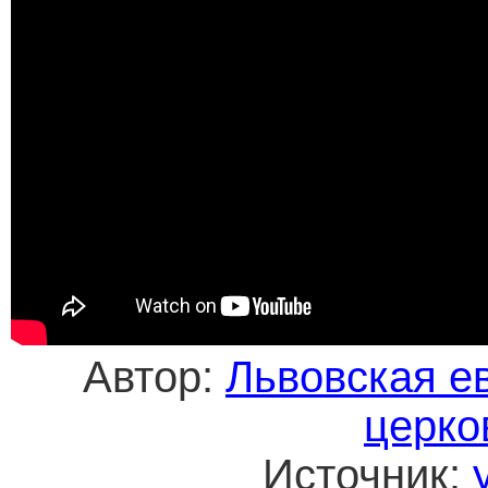
Автор:
Львовская е
церко
Источник: