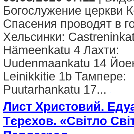
Богослужение церкви К
Спасения проводят в г
Хельсинки: Castreninkat
Hämeenkatu 4 Лахти:
Uudenmaankatu 14 Йое
Leinikkitie 1b Тампере:
Puutarhankatu 17...
Лист Христовий. Еду
Тєрєхов. «Світло Сві