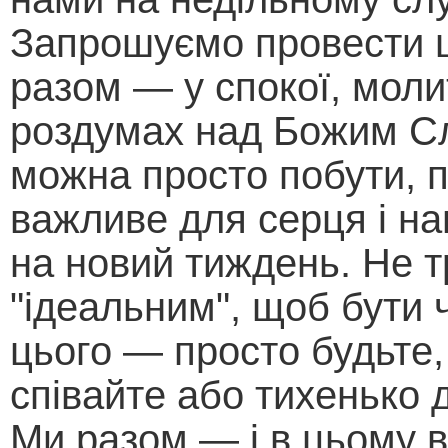
Запрошуємо провести 
разом — у спокої, моли
роздумах над Божим С
можна просто побути, 
важливе для серця і н
на новий тиждень. Не т
"ідеальним", щоб бути
цього — просто будьте,
співайте або тихенько д
Ми разом — і в цьому в