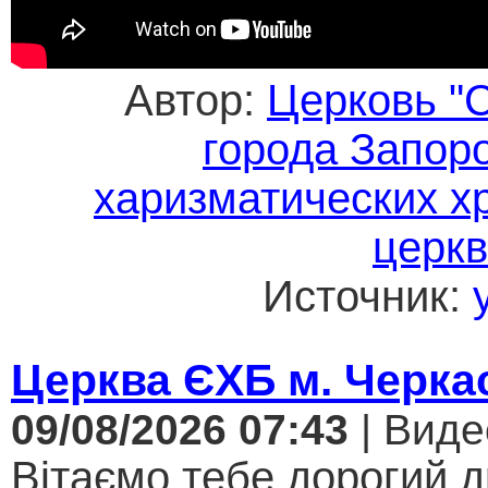
Автор:
Церковь "
города Запор
харизматических х
церк
Источник:
Церква ЄХБ м. Черкас
09/08/2026 07:43
| Виде
Вітаємо тебе дорогий 