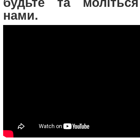
будьте та молітьс
нами.