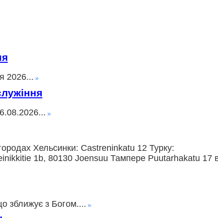
ня
 2026...
служіння
.08.2026...
ородах Хельсинки: Castreninkatu 12 Турку:
nikkitie 1b, 80130 Joensuu Тампере Puutarhakatu 17 
о зближує з Богом....