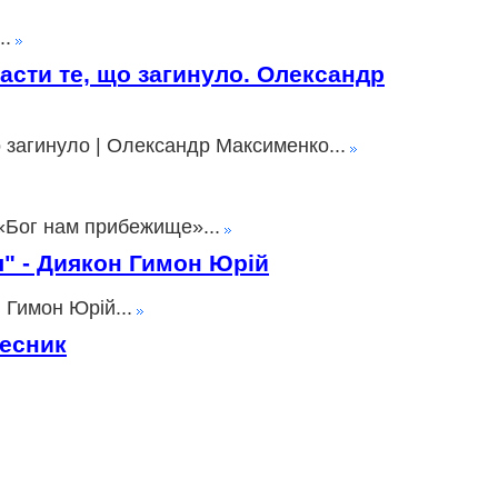
..
пасти те, що загинуло. Олександр
о загинуло | Олександр Максименко...
«Бог нам прибежище»...
ія" - Диякон Гимон Юрій
 Гимон Юрій...
лесник