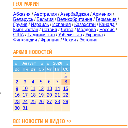
ГЕОГРАФИЯ
Абхазия
/
Австралия
/
Азербайджан
/
Армения
/
Беларусь
/
Бельгия
/
Великобритания
/
Германия
/
Грузия
/
Израиль
/
Испания
/
Казахстан
/
Канада
/
Кыргызстан
/
Латвия
/
Литва
/
Молдова
/
Россия
/
США
/
Таджикистан
/
Узбекистан
/
Украина
/
Финляндия
/
Франция
/
Чехия
/
Эстония
АРХИВ НОВОСТЕЙ
Август
2026
Вс
Пн
Вт
Ср
Чт
Пт
Сб
1
2
3
4
5
6
7
8
9
10
11
12
13
14
15
в
16
17
18
19
20
21
22
23
24
25
26
27
28
29
30
31
ВСЕ НОВОСТИ И ВИДЕО >>