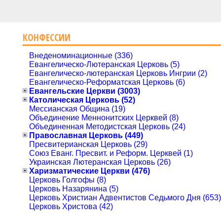
КОНФЕССИИ
Внеденоминационные (336)
Евангелическо-Лютеранская Церковь (5)
Евангелическо-лютеранская Церковь Ингрии (2)
Евангелическо-Реформатская Церковь (6)
Евангельские Церкви (3003)
Католическая Церковь (52)
Мессианская Община (19)
Объединение Меннонитских Церквей (8)
Объединенная Методистская Церковь (24)
Православная Церковь (449)
Пресвитерианская Церковь (29)
Союз Еванг. Пресвит. и Реформ. Церквей (1)
Украинская Лютеранская Церковь (26)
Харизматические Церкви (476)
Церковь Голгофы (8)
Церковь Назарянина (5)
Церковь Христиан Адвентистов Седьмого Дня (653)
Церковь Христова (42)