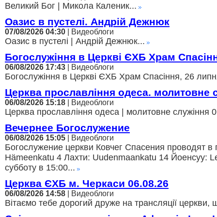
Великий Бог | Микола Каленик...
Оазис в пустелі. Андрій Дежнюк
07/08/2026 04:30
| Видеоблоги
Оазис в пустелі | Андрій Дежнюк...
Богослужіння в Церкві ЄХБ Храм Спасін
06/08/2026 17:43
| Видеоблоги
Богослужіння в Церкві ЄХБ Храм Спасіння, 26 липня
Церква прославління одеса. молитовне 
06/08/2026 15:18
| Видеоблоги
Церква прославління одеса | молитовне служіння 06
Вечернее Богослужение
06/08/2026 15:05
| Видеоблоги
Богослужение церкви Ковчег Спасения проводят в г
Hämeenkatu 4 Лахти: Uudenmaankatu 14 Йоенсуу: Lei
субботу в 15:00...
Церква ЄХБ м. Черкаси 06.08.26
06/08/2026 14:58
| Видеоблоги
Вітаємо тебе дорогий друже на трансляції церкви, щ