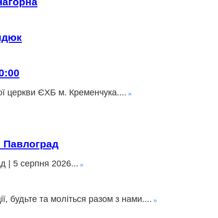
Нагорна
идюк
0:00
ї церкви ЄХБ м. Кременчука....
» Павлоград
 | 5 серпня 2026...
 будьте та моліться разом з нами....