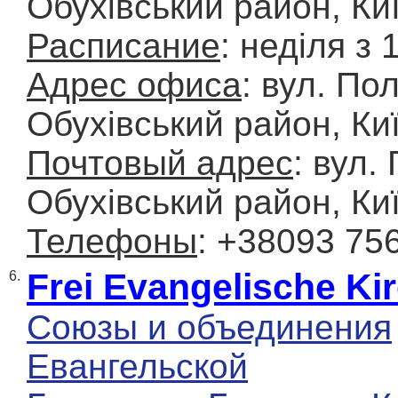
Обухівський район, Киї
Расписание
: неділя з 
Адрес офиса
: вул. По
Обухівський район, Киї
Почтовый адрес
: вул.
Обухівський район, Киї
Телефоны
: +38093 75
Frei Evangelische K
6.
Союзы и объединения
Евангельской