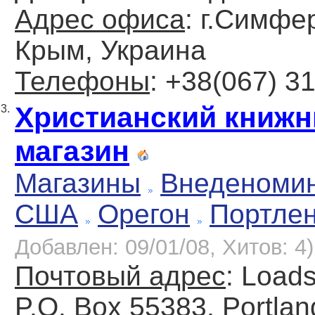
Адрес офиса
: г.Симфе
Крым, Украина
Телефоны
: +38(067) 3
Христианский книж
3.
магазин
Магазины
Внеденоми
США
Орегон
Портле
Добавлен: 09/01/08, Хитов: 4)
Почтовый адрес
: Loads
P.O. Box 55383, Portlan