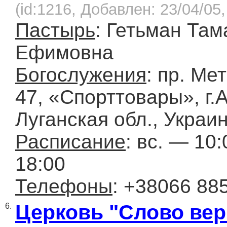
(id:1216, Добавлен: 23/04/05,
Пастырь
: Гетьман Там
Ефимовна
Богослужения
: пр. Ме
47, «Спорттовары», г.
Луганская обл., Украи
Расписание
: вс. — 10:
18:00
Телефоны
: +38066 88
Церковь "Слово ве
6.