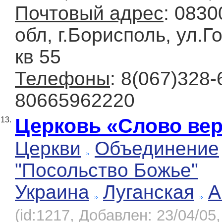
Почтовый адрес
: 0830
обл, г.Борисполь, ул.Г
кв 55
Телефоны
: 8(067)328-
80665962220
Церковь «Слово ве
13.
Церкви
Объединение
"Посольство Божье"
Украина
Луганская
А
(id:1217, Добавлен: 23/04/05,