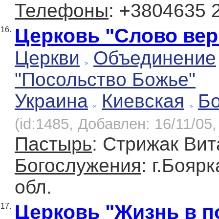
Телефоны
: +3804635 
Церковь "Слово ве
16.
Церкви
Объединение
"Посольство Божье"
Украина
Киевская
Б
(id:1485, Добавлен: 16/11/05,
Пастырь
: Стрижак Ви
Богослужения
: г.Бояр
обл.
Церковь "Жизнь в п
17.