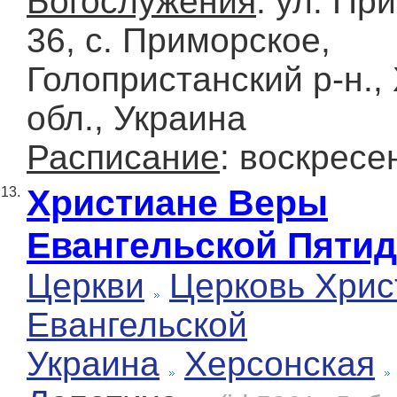
Богослужения
: ул. Пр
36, с. Приморское,
Голопристанский р-н.,
обл., Украина
Расписание
: воскресе
Христиане Веры
13.
Евангельской Пятид
Церкви
Церковь Хрис
Евангельской
Украина
Херсонская