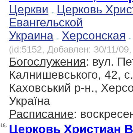
Церкви
Церковь Хрис
Евангельской
Украина
Херсонская
(id:5152, Добавлен: 30/11/09,
Богослужения
: вул. П
Калнишевського, 42, с
Каховський р-н., Херсо
Україна
Расписание
: воскресе
Церковь Христиан 
19.