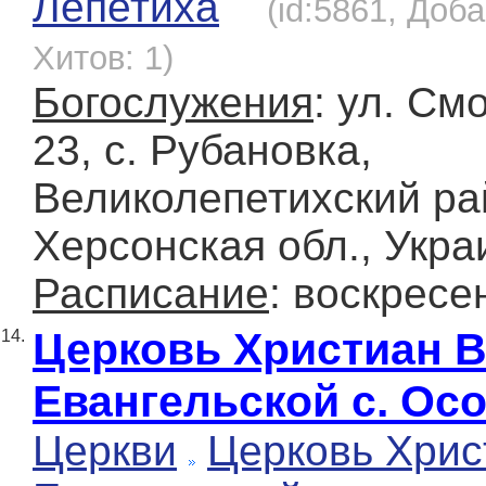
Лепетиха
(id:5861, Доба
Хитов: 1)
Богослужения
: ул. См
23, с. Рубановка,
Великолепетихский ра
Херсонская обл., Укра
Расписание
: воскресе
Церковь Христиан 
14.
Евангельской с. Ос
Церкви
Церковь Хрис