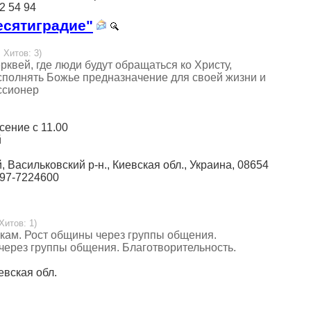
 2 54 94
есятиградие"
 Хитов: 3)
квей, где люди будут обращаться ко Христу,
исполнять Божье предназначение для своей жизни и
ссионер
есение с 11.00
й
й, Васильковский р-н., Киевская обл., Украина, 08654
097-7224600
Хитов: 1)
кам. Рост общины через группы общения.
через группы общения. Благотворительность.
иевская обл.