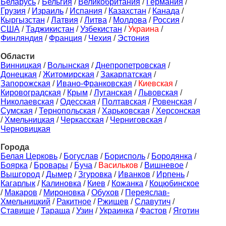
Беларусь
/
Бельгия
/
Великобритания
/
Германия
/
Грузия
/
Израиль
/
Испания
/
Казахстан
/
Канада
/
Кыргызстан
/
Латвия
/
Литва
/
Молдова
/
Россия
/
США
/
Таджикистан
/
Узбекистан
/
Украина
/
Финляндия
/
Франция
/
Чехия
/
Эстония
Области
Винницкая
/
Волынская
/
Днепропетровская
/
Донецкая
/
Житомирская
/
Закарпатская
/
Запорожская
/
Ивано-Франковская
/
Киевская
/
Кировоградская
/
Крым
/
Луганская
/
Львовская
/
Николаевская
/
Одесская
/
Полтавская
/
Ровенская
/
Сумская
/
Тернопольская
/
Харьковская
/
Херсонская
/
Хмельницкая
/
Черкасская
/
Черниговская
/
Черновицкая
Города
Белая Церковь
/
Богуслав
/
Борисполь
/
Бородянка
/
Боярка
/
Бровары
/
Буча
/
Васильков
/
Вишневое
/
Вышгород
/
Дымер
/
Згуровка
/
Иванков
/
Ирпень
/
Кагарлык
/
Калиновка
/
Киев
/
Кожанка
/
Коцюбинское
/
Макаров
/
Мироновка
/
Обухов
/
Переяслав-
Хмельницкий
/
Ракитное
/
Ржищев
/
Славутич
/
Ставище
/
Тараща
/
Узин
/
Украинка
/
Фастов
/
Яготин