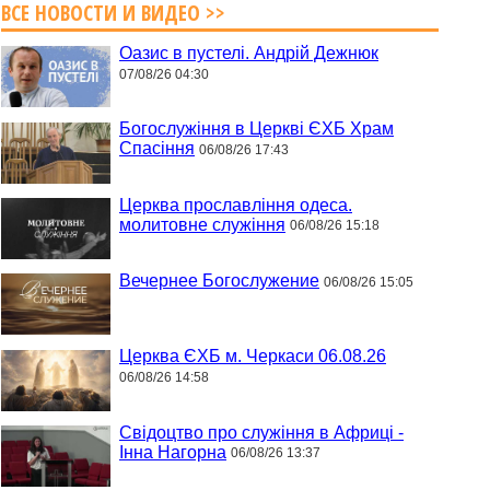
ВСЕ НОВОСТИ И ВИДЕО >>
Оазис в пустелі. Андрій Дежнюк
07/08/26 04:30
Богослужіння в Церкві ЄХБ Храм
Спасіння
06/08/26 17:43
Церква прославління одеса.
молитовне служіння
06/08/26 15:18
Вечернее Богослужение
06/08/26 15:05
Церква ЄХБ м. Черкаси 06.08.26
06/08/26 14:58
Свідоцтво про служіння в Африці -
Інна Нагорна
06/08/26 13:37