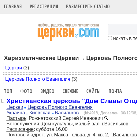
ГЛАВНАЯ
РЕГИСТРАЦИЯ
РАЗМЕСТИТЬ СТАТЬЮ
искать в т
Харизматические Церкви
Церковь Полного
→
Церкви
(3)
Церковь Полного Евангелия
(3)
ТОП
ФОТО
ВИДЕО
СВЕЖИЕ
САЙТЫ
ПОЧТА
Христианская церковь "Дом Славы Отц
1.
Церкви
Церковь Полного Евангелия
Украина
Киевская
Васильков
(id:4918, Добавлен: 06/12/08,
Пастырь
: Рожнятовский Сергей Иванович
Богослужения
: Дом культуры, малый зал, г.Васильков
Расписание
: суббота 16.00
Почтовый адрес
: ул. Макса Гельца, д. 4, кв. 2, г.Васильк