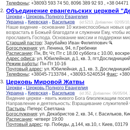
Телефоны
: +38093 593 74 50, 8096 389 92 93 , +38 04471
Объединение евангельских церквей "Д
2.
Церкви
Церковь Полного Евангелия
Украина
Киевская
Васильков
(id:5213, Добавлен: 02/05/10,
Наше видение - основание 10 жизнеспособных новых цер
возрастать в Божьей благодати и служении Ему, чтобы 
прославить Господа. Основание миссии и поддержки ми
Старший пастор
: Зарубайко Иван Филиппович
Богослужения
: ул. Ленина, 94, п.Гребенки
Расписание
: Пн, Вт, Чт, Пт с 18.00 суббота с 10.00, воскр
Адрес офиса
: ул. Юбилейная, д.1, кв. 3, пгт.Дослидницки
Режим работы
: Пн-Пт 10-16
Почтовый адрес
: ул. Юбилейная, д.1, кв. 3, Дослидницки
Телефоны
: +38045-7133784 , +38093-5240534
Факс
: +38
Церковь Мировой Жатвы
3.
Церкви
Церковь Полного Евангелия
Украина
Киевская
Васильков
(id:352, Добавлен: 06/05/04, 
Видение церкви - явить живого Бога близлежащим посел
Направление и деятельность: Взращивание служителей 
Пастырь
: Петерс Светлана
Богослужения
: ул. Декабристов 2, кв. 34, г. Васильков, К
Расписание
: четверг 19:00
Почтовый адрес
: пр. Победы, д.144, кв.10, г. Киев, 03179