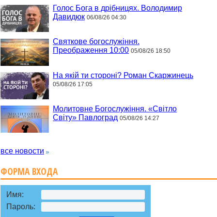
Голос Бога в дрібницях. Володимир
Давидюк
06/08/26 04:30
Святкове богослужіння.
Преображення 10:00
05/08/26 18:50
На якій ти стороні? Роман Скаржинець
05/08/26 17:05
Молитовне Богослужіння. «Світло
Світу» Павлоград
05/08/26 14:27
все новости
ФОРМА ВХОДА
Имя:
Пароль: