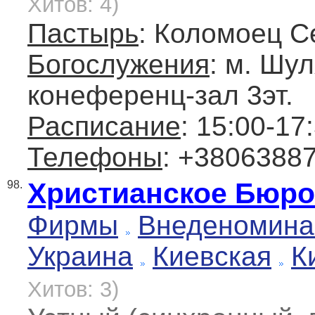
Хитов: 4)
Пастырь
: Коломоец С
Богослужения
: м. Шул
конеференц-зал 3эт.
Расписание
: 15:00-17
Телефоны
: +3806388
Христианское Бюро
98.
Фирмы
Внеденомина
Украина
Киевская
К
Хитов: 3)