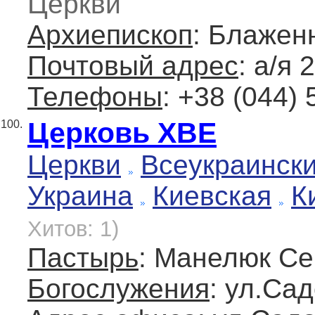
Церкви
Архиепископ
: Блажен
Почтовый адрес
: а/я 
Телефоны
: +38 (044)
Церковь ХВЕ
100.
Церкви
Всеукраинск
Украина
Киевская
К
Хитов: 1)
Пастырь
: Манелюк С
Богослужения
: ул.Са