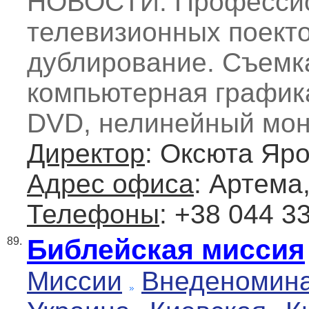
НОВОСТИ. Профессио
телевизионных поектов
дублирование. Съемка
компьютерная графика
DVD, нелинейный мон
Директор
: Оксюта Яр
Адрес офиса
: Артема,
Телефоны
: +38 044 3
Библейская миссия
89.
Миссии
Внеденомин