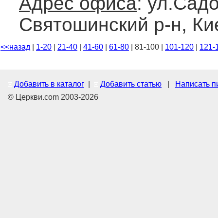
Адрес офиса
: ул.Сад
Святошинский р-н, Ки
<<назад
|
1-20
|
21-40
|
41-60
|
61-80
| 81-100 |
101-120
|
121-
Добавить в каталог
|
Добавить статью
|
Написать п
© Церкви.com 2003-2026