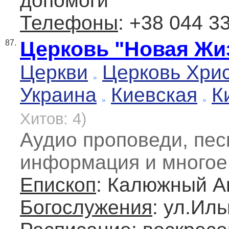
допомоги"
Телефоны
: +38 044 3
Церковь "Новая Жи
87.
Церкви
Церковь Хри
Украина
Киевская
К
Хитов: 4)
Аудио проповеди, пес
информация и многое 
Епископ
: Калюжный А
Богослужения
: ул.Иль